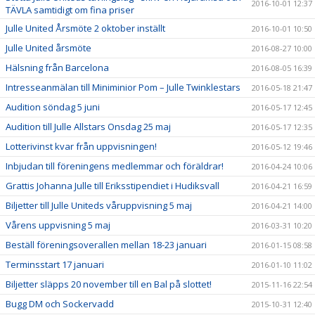
2016-10-01 12:37
TÄVLA samtidigt om fina priser
Julle United Årsmöte 2 oktober inställt
2016-10-01 10:50
Julle United årsmöte
2016-08-27 10:00
Hälsning från Barcelona
2016-08-05 16:39
Intresseanmälan till Miniminior Pom – Julle Twinklestars
2016-05-18 21:47
Audition söndag 5 juni
2016-05-17 12:45
Audition till Julle Allstars Onsdag 25 maj
2016-05-17 12:35
Lotterivinst kvar från uppvisningen!
2016-05-12 19:46
Inbjudan till föreningens medlemmar och föräldrar!
2016-04-24 10:06
Grattis Johanna Julle till Eriksstipendiet i Hudiksvall
2016-04-21 16:59
Biljetter till Julle Uniteds våruppvisning 5 maj
2016-04-21 14:00
Vårens uppvisning 5 maj
2016-03-31 10:20
Beställ föreningsoverallen mellan 18-23 januari
2016-01-15 08:58
Terminsstart 17 januari
2016-01-10 11:02
Biljetter släpps 20 november till en Bal på slottet!
2015-11-16 22:54
Bugg DM och Sockervadd
2015-10-31 12:40