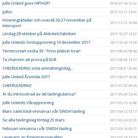
Julle United goes HIPHOP!
2018-01-16 16:12
Jullov
2017-12-11 14:41
Föreningskläder och overall 20-27 november på
2017-11-21 10:44
Intersport
Lördag 28 oktober på Aktivitetsfabriken
2017-10-27 16:22
Julle Uniteds höstuppvisning 10 december 2017
2017-10-26 13:56
Terminsstart vecka 35 - finns platser kvar!
2017-08-23 08:46
Ta chansen att prova på Drill
2017-08-08 12:37
CHEERLEADING sista anmälningsdag...
2017-08-07 20:46
Julle United Årsmöte 2017
2017-08-07 18:38
CHEERLEADING!
2017-07-20 09:45
Är du intresserad av att tävlingsdansa?
2017-05-29 12:46
Julle Uniteds Våruppvisning
2017-05-15 16:48
Mars samt total vinnarna i vår SWISH tävling
2017-04-12 13:17
Se alla tävlingslag lördag 25 mars
2017-03-24 22:20
Februari vinnarna i vår SWISH tävling
2017-03-16 09:21
Leverans av föreningsoverallen...
2017-02-24 11:27