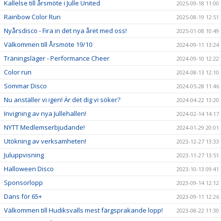
Kallelse till årsmöte i Julle United
2025-09-18 11:00
Rainbow Color Run
2025-08-19 12:51
Nyårsdisco - Fira in det nya året med oss!
2025-01-08 10:49
Välkommen till Årsmöte 19/10
2024-09-11 13:24
Träningsläger - Performance Cheer
2024-09-10 12:22
Color run
2024-08-13 12:10
Sommar Disco
2024-05-28 11:46
Nu anställer vi igen! Är det dig vi söker?
2024-04-22 13:20
Invigning av nya Jullehallen!
2024-02-14 14:17
NYTT Medlemserbjudande!
2024-01-29 20:01
Utökning av verksamheten!
2023-12-27 13:33
Juluppvisning
2023-11-27 13:51
Halloween Disco
2023-10-13 09:41
Sponsorlopp
2023-09-14 12:12
Dans för 65+
2023-09-11 12:26
Välkommen till Hudiksvalls mest färgsprakande lopp!
2023-08-22 11:30