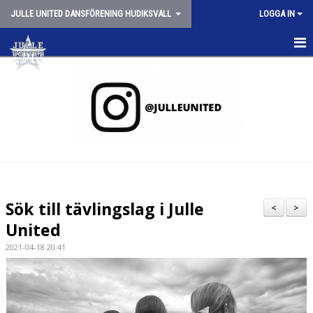
JULLE UNITED DANSFÖRENING HUDIKSVALL
LOGGA IN
HEM
NYHETER
OM JULLE UNITED
SCHEMA VT26
JULLE SHOPPEN
Sök till tävlingslag i Julle
<
>
SPONSORER
United
2021-04-18 20:41
TRYGG CHEERLEADING
STYRELSEN