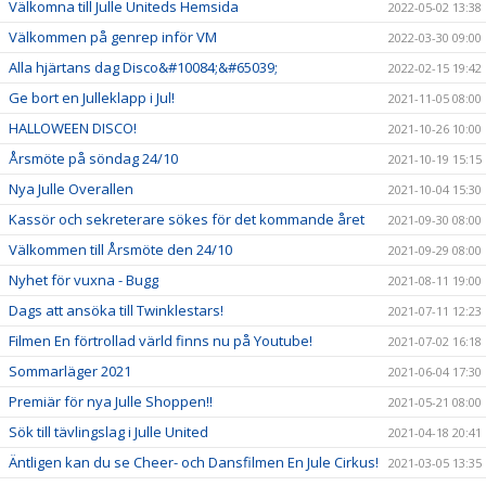
Välkomna till Julle Uniteds Hemsida
2022-05-02 13:38
Välkommen på genrep inför VM
2022-03-30 09:00
Alla hjärtans dag Disco&#10084;&#65039;
2022-02-15 19:42
Ge bort en Julleklapp i Jul!
2021-11-05 08:00
HALLOWEEN DISCO!
2021-10-26 10:00
Årsmöte på söndag 24/10
2021-10-19 15:15
Nya Julle Overallen
2021-10-04 15:30
Kassör och sekreterare sökes för det kommande året
2021-09-30 08:00
Välkommen till Årsmöte den 24/10
2021-09-29 08:00
Nyhet för vuxna - Bugg
2021-08-11 19:00
Dags att ansöka till Twinklestars!
2021-07-11 12:23
Filmen En förtrollad värld finns nu på Youtube!
2021-07-02 16:18
Sommarläger 2021
2021-06-04 17:30
Premiär för nya Julle Shoppen!!
2021-05-21 08:00
Sök till tävlingslag i Julle United
2021-04-18 20:41
Äntligen kan du se Cheer- och Dansfilmen En Jule Cirkus!
2021-03-05 13:35