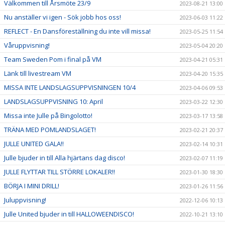
Välkommen till Årsmöte 23/9
2023-08-21 13:00
Nu anställer vi igen - Sök jobb hos oss!
2023-06-03 11:22
REFLECT - En Dansföreställning du inte vill missa!
2023-05-25 11:54
Våruppvisning!
2023-05-04 20:20
Team Sweden Pom i final på VM
2023-04-21 05:31
Länk till livestream VM
2023-04-20 15:35
MISSA INTE LANDSLAGSUPPVISNINGEN 10/4
2023-04-06 09:53
LANDSLAGSUPPVISNING 10: April
2023-03-22 12:30
Missa inte Julle på Bingolotto!
2023-03-17 13:58
TRÄNA MED POMLANDSLAGET!
2023-02-21 20:37
JULLE UNITED GALA!!
2023-02-14 10:31
Julle bjuder in till Alla hjärtans dag disco!
2023-02-07 11:19
JULLE FLYTTAR TILL STÖRRE LOKALER!!
2023-01-30 18:30
BÖRJA I MINI DRILL!
2023-01-26 11:56
Juluppvisning!
2022-12-06 10:13
Julle United bjuder in till HALLOWEENDISCO!
2022-10-21 13:10