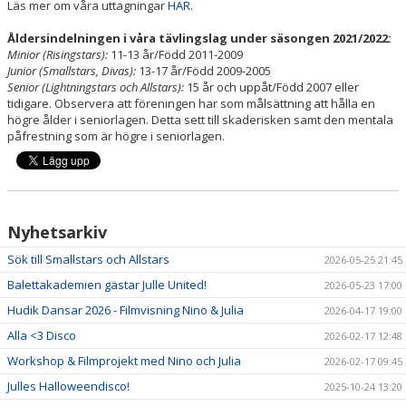
Läs mer om våra uttagningar
HÄR
.
Åldersindelningen i våra tävlingslag under säsongen 2021/2022:
Minior (Risingstars):
11-13 år/Född 2011-2009
Junior (Smallstars, Divas):
13-17 år/Född 2009-2005
Senior (Lightningstars och Allstars):
15 år och uppåt/Född 2007 eller
tidigare. Observera att föreningen har som målsättning att hålla en
högre ålder i seniorlagen. Detta sett till skaderisken samt den mentala
påfrestning som är högre i seniorlagen.
Nyhetsarkiv
Sök till Smallstars och Allstars
2026-05-25 21:45
Balettakademien gästar Julle United!
2026-05-23 17:00
Hudik Dansar 2026 - Filmvisning Nino & Julia
2026-04-17 19:00
Alla <3 Disco
2026-02-17 12:48
Workshop & Filmprojekt med Nino och Julia
2026-02-17 09:45
Julles Halloweendisco!
2025-10-24 13:20