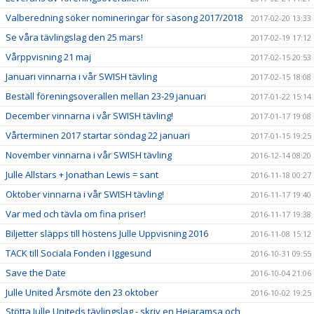
Valberedning söker nomineringar för säsong 2017/2018
2017-02-20 13:33
Se våra tävlingslag den 25 mars!
2017-02-19 17:12
Vårppvisning 21 maj
2017-02-15 20:53
Januari vinnarna i vår SWISH tävling
2017-02-15 18:08
Beställ föreningsoverallen mellan 23-29 januari
2017-01-22 15:14
December vinnarna i vår SWISH tävling!
2017-01-17 19:08
Vårterminen 2017 startar söndag 22 januari
2017-01-15 19:25
November vinnarna i vår SWISH tävling
2016-12-14 08:20
Julle Allstars + Jonathan Lewis = sant
2016-11-18 00:27
Oktober vinnarna i vår SWISH tävling!
2016-11-17 19:40
Var med och tävla om fina priser!
2016-11-17 19:38
Biljetter släpps till höstens Julle Uppvisning 2016
2016-11-08 15:12
TACK till Sociala Fonden i Iggesund
2016-10-31 09:55
Save the Date
2016-10-04 21:06
Julle United Årsmöte den 23 oktober
2016-10-02 19:25
Stötta Julle Uniteds tävlingslag - skriv en Hejaramsa och