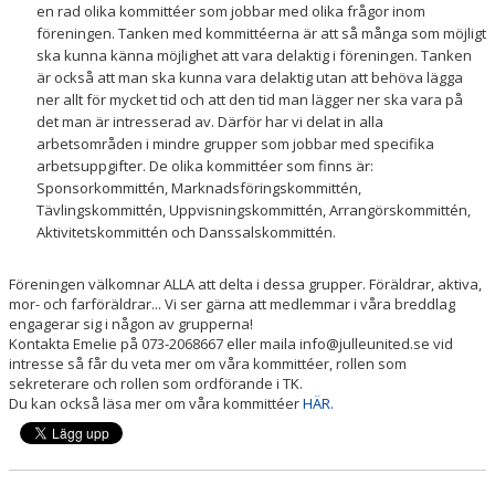
en rad olika kommittéer som jobbar med olika frågor inom
föreningen. Tanken med kommittéerna är att så många som möjligt
ska kunna känna möjlighet att vara delaktig i föreningen. Tanken
är också att man ska kunna vara delaktig utan att behöva lägga
ner allt för mycket tid och att den tid man lägger ner ska vara på
det man är intresserad av. Därför har vi delat in alla
arbetsområden i mindre grupper som jobbar med specifika
arbetsuppgifter. De olika kommittéer som finns är:
Sponsorkommittén, Marknadsföringskommittén,
Tävlingskommittén, Uppvisningskommittén, Arrangörskommittén,
Aktivitetskommittén och Danssalskommittén.
Föreningen välkomnar ALLA att delta i dessa grupper. Föräldrar, aktiva,
mor- och farföräldrar... Vi ser gärna att medlemmar i våra breddlag
engagerar sig i någon av grupperna!
Kontakta Emelie på 073-2068667 eller maila info@julleunited.se vid
intresse så får du veta mer om våra kommittéer, rollen som
sekreterare och rollen som ordförande i TK.
Du kan också läsa mer om våra kommittéer
HÄR.