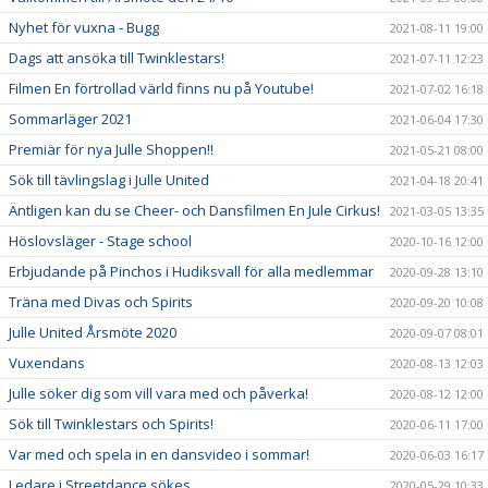
Nyhet för vuxna - Bugg
2021-08-11 19:00
Dags att ansöka till Twinklestars!
2021-07-11 12:23
Filmen En förtrollad värld finns nu på Youtube!
2021-07-02 16:18
Sommarläger 2021
2021-06-04 17:30
Premiär för nya Julle Shoppen!!
2021-05-21 08:00
Sök till tävlingslag i Julle United
2021-04-18 20:41
Äntligen kan du se Cheer- och Dansfilmen En Jule Cirkus!
2021-03-05 13:35
Höslovsläger - Stage school
2020-10-16 12:00
Erbjudande på Pinchos i Hudiksvall för alla medlemmar
2020-09-28 13:10
Träna med Divas och Spirits
2020-09-20 10:08
Julle United Årsmöte 2020
2020-09-07 08:01
Vuxendans
2020-08-13 12:03
Julle söker dig som vill vara med och påverka!
2020-08-12 12:00
Sök till Twinklestars och Spirits!
2020-06-11 17:00
Var med och spela in en dansvideo i sommar!
2020-06-03 16:17
Ledare i Streetdance sökes
2020-05-29 10:33