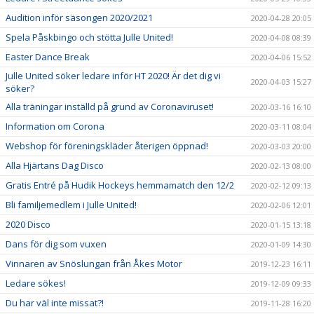
Audition inför säsongen 2020/2021
2020-04-28 20:05
Spela Påskbingo och stötta Julle United!
2020-04-08 08:39
Easter Dance Break
2020-04-06 15:52
Julle United söker ledare inför HT 2020! Är det dig vi
2020-04-03 15:27
söker?
Alla träningar inställd på grund av Coronaviruset!
2020-03-16 16:10
Information om Corona
2020-03-11 08:04
Webshop för föreningskläder återigen öppnad!
2020-03-03 20:00
Alla Hjärtans Dag Disco
2020-02-13 08:00
Gratis Entré på Hudik Hockeys hemmamatch den 12/2
2020-02-12 09:13
Bli familjemedlem i Julle United!
2020-02-06 12:01
2020 Disco
2020-01-15 13:18
Dans för dig som vuxen
2020-01-09 14:30
Vinnaren av Snöslungan från Åkes Motor
2019-12-23 16:11
Ledare sökes!
2019-12-09 09:33
Du har väl inte missat?!
2019-11-28 16:20