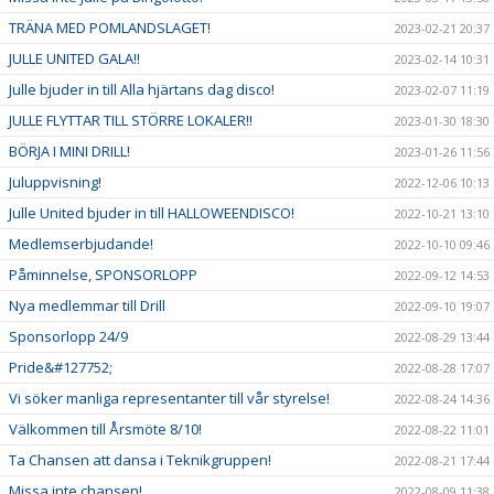
TRÄNA MED POMLANDSLAGET!
2023-02-21 20:37
JULLE UNITED GALA!!
2023-02-14 10:31
Julle bjuder in till Alla hjärtans dag disco!
2023-02-07 11:19
JULLE FLYTTAR TILL STÖRRE LOKALER!!
2023-01-30 18:30
BÖRJA I MINI DRILL!
2023-01-26 11:56
Juluppvisning!
2022-12-06 10:13
Julle United bjuder in till HALLOWEENDISCO!
2022-10-21 13:10
Medlemserbjudande!
2022-10-10 09:46
Påminnelse, SPONSORLOPP
2022-09-12 14:53
Nya medlemmar till Drill
2022-09-10 19:07
Sponsorlopp 24/9
2022-08-29 13:44
Pride&#127752;
2022-08-28 17:07
Vi söker manliga representanter till vår styrelse!
2022-08-24 14:36
Välkommen till Årsmöte 8/10!
2022-08-22 11:01
Ta Chansen att dansa i Teknikgruppen!
2022-08-21 17:44
Missa inte chansen!
2022-08-09 11:38