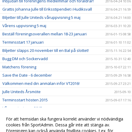
Inbjudan till föreningens medlemmar och föräldrar!
2016-04-24 10:06
Grattis Johanna Julle till Eriksstipendiet i Hudiksvall
2016-04-21 16:59
Biljetter till Julle Uniteds våruppvisning 5 maj
2016-04-21 14:00
Vårens uppvisning 5 maj
2016-03-31 10:20
Beställ föreningsoverallen mellan 18-23 januari
2016-01-15 08:58
Terminsstart 17 januari
2016-01-10 11:02
Biljetter släpps 20 november till en Bal på slottet!
2015-11-16 22:54
Bugg DM och Sockervadd
2015-10-31 12:40
Matchens förening
2015-10-07 22:11
Save the Date - 6 december
2015-09-29 16:58
Välkommen med din anmälan inför VT2016!
2015-09-27 23:21
Julle Uniteds Årsmöte
2015-09-10
Terminsstart hösten 2015
2015-09-07 17:16
Våruppvisningen 2015
2015-04-27 11:31
Höstuppvisning 2014
2014-11-30 13:28
För att hemsidan ska fungera korrekt använder vi nödvändiga
cookies från SportAdmin. Dessa går inte att stänga av.
Våruppvisningen 2014
2014-05-01 23:49
Föreningen kan också använda frivilliga cookies, t.ex. för