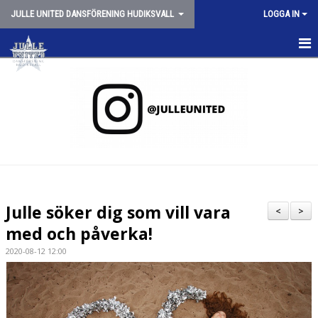
JULLE UNITED DANSFÖRENING HUDIKSVALL
LOGGA IN
HEM
NYHETER
OM JULLE UNITED
SCHEMA VT26
JULLE SHOPPEN
Julle söker dig som vill vara
<
>
SPONSORER
med och påverka!
2020-08-12 12:00
TRYGG CHEERLEADING
STYRELSEN