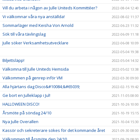
Vill du arbeta i någon av Julle Uniteds Kommittéer?
2022-08-04 12:40
Vi välkomnar våra nya anställda!
2022-08-02 11:37
Sommarläger med Keisha Von Arnold
2022-06-23 11:32
Sök till våra tävlingslag
2022-06-09 11:18
Julle söker Verksamhetsutvecklare
2022-06-08 10:09
2022-05-04 19:38
Biljettsläpp!
2022-05-04 14:32
Välkomna till Julle Uniteds Hemsida
2022-05-02 13:38
Välkommen på genrep inför VM
2022-03-30 09:00
Alla hjärtans dag Disco&#10084;&#65039;
2022-02-15 19:42
Ge bort en Julleklapp i Jul!
2021-11-05 08:00
HALLOWEEN DISCO!
2021-10-26 10:00
Årsmöte på söndag 24/10
2021-10-19 15:15
Nya Julle Overallen
2021-10-04 15:30
Kassör och sekreterare sökes för det kommande året
2021-09-30 08:00
Välkommen till Årsmöte den 24/10
2021-09-29 08:00