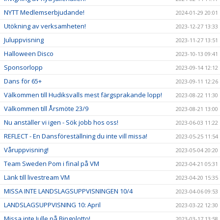
NYTT Medlemserbjudande!
2024-01-29 20:01
Utökning av verksamheten!
2023-12-27 13:33
Juluppvisning
2023-11-27 13:51
Halloween Disco
2023-10-13 09:41
Sponsorlopp
2023-09-14 12:12
Dans för 65+
2023-09-11 12:26
Välkommen till Hudiksvalls mest färgsprakande lopp!
2023-08-22 11:30
Välkommen till Årsmöte 23/9
2023-08-21 13:00
Nu anställer vi igen - Sök jobb hos oss!
2023-06-03 11:22
REFLECT - En Dansföreställning du inte vill missa!
2023-05-25 11:54
Våruppvisning!
2023-05-04 20:20
Team Sweden Pom i final på VM
2023-04-21 05:31
Länk till livestream VM
2023-04-20 15:35
MISSA INTE LANDSLAGSUPPVISNINGEN 10/4
2023-04-06 09:53
LANDSLAGSUPPVISNING 10: April
2023-03-22 12:30
Missa inte Julle på Bingolotto!
2023-03-17 13:58