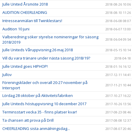
Julle United Årsmöte 2018
2018-08-26 10:06
AUDITION CHEERLEADING
2018-08-10 11:26
Intresseanmälan till Twinklestars!
2018-06-08 08:07
Audition 10 juni
2018-06-07 13:00
Valberedning söker styrelse nomineringar för säsong
2018-06-04 09:54
2018/2019
Julle Uniteds Våruppvisning 26 maj 2018
2018-05-15 10:14
Vill du vara tränare under nästa säsong 2018/19?
2018-04-18
Julle United goes HIPHOP!
2018-01-16 16:12
Jullov
2017-12-11 14:41
Föreningskläder och overall 20-27 november på
2017-11-21 10:44
Intersport
Lördag 28 oktober på Aktivitetsfabriken
2017-10-27 16:22
Julle Uniteds höstuppvisning 10 december 2017
2017-10-26 13:56
Terminsstart vecka 35 - finns platser kvar!
2017-08-23 08:46
Ta chansen att prova på Drill
2017-08-08 12:37
CHEERLEADING sista anmälningsdag...
2017-08-07 20:46