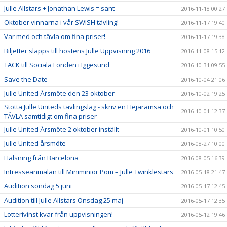
Julle Allstars + Jonathan Lewis = sant
2016-11-18 00:27
Oktober vinnarna i vår SWISH tävling!
2016-11-17 19:40
Var med och tävla om fina priser!
2016-11-17 19:38
Biljetter släpps till höstens Julle Uppvisning 2016
2016-11-08 15:12
TACK till Sociala Fonden i Iggesund
2016-10-31 09:55
Save the Date
2016-10-04 21:06
Julle United Årsmöte den 23 oktober
2016-10-02 19:25
Stötta Julle Uniteds tävlingslag - skriv en Hejaramsa och
2016-10-01 12:37
TÄVLA samtidigt om fina priser
Julle United Årsmöte 2 oktober inställt
2016-10-01 10:50
Julle United årsmöte
2016-08-27 10:00
Hälsning från Barcelona
2016-08-05 16:39
Intresseanmälan till Miniminior Pom – Julle Twinklestars
2016-05-18 21:47
Audition söndag 5 juni
2016-05-17 12:45
Audition till Julle Allstars Onsdag 25 maj
2016-05-17 12:35
Lotterivinst kvar från uppvisningen!
2016-05-12 19:46