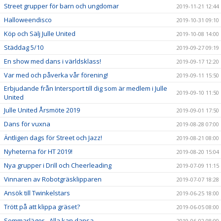
Street grupper för barn och ungdomar
2019-11-21 12:44
Halloweendisco
2019-10-31 09:10
Köp och Sälj Julle United
2019-10-08 14:00
Städdag 5/10
2019-09-27 09:19
En show med dans i världsklass!
2019-09-17 12:20
Var med och påverka vår förening!
2019-09-11 15:50
Erbjudande från Intersport till dig som är medlem i Julle
2019-09-10 11:50
United
Julle United Årsmöte 2019
2019-09-01 17:50
Dans för vuxna
2019-08-28 07:00
Äntligen dags för Street och Jazz!
2019-08-21 08:00
Nyheterna för HT 2019!
2019-08-20 15:04
Nya grupper i Drill och Cheerleading
2019-07-09 11:15
Vinnaren av Robotgräsklipparen
2019-07-07 18:28
Ansök till Twinkelstars
2019-06-25 18:00
Trött på att klippa gräset?
2019-06-05 08:00
Sommarläger - Alla kan dansa
2019-06-02 08:00