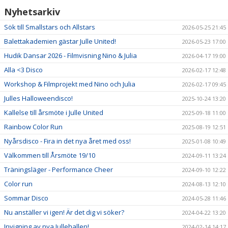
Nyhetsarkiv
Sök till Smallstars och Allstars
2026-05-25 21:45
Balettakademien gästar Julle United!
2026-05-23 17:00
Hudik Dansar 2026 - Filmvisning Nino & Julia
2026-04-17 19:00
Alla <3 Disco
2026-02-17 12:48
Workshop & Filmprojekt med Nino och Julia
2026-02-17 09:45
Julles Halloweendisco!
2025-10-24 13:20
Kallelse till årsmöte i Julle United
2025-09-18 11:00
Rainbow Color Run
2025-08-19 12:51
Nyårsdisco - Fira in det nya året med oss!
2025-01-08 10:49
Välkommen till Årsmöte 19/10
2024-09-11 13:24
Träningsläger - Performance Cheer
2024-09-10 12:22
Color run
2024-08-13 12:10
Sommar Disco
2024-05-28 11:46
Nu anställer vi igen! Är det dig vi söker?
2024-04-22 13:20
Invigning av nya Jullehallen!
2024-02-14 14:17