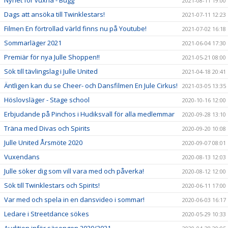
Nyhet för vuxna - Bugg
2021-08-11 19:00
Dags att ansöka till Twinklestars!
2021-07-11 12:23
Filmen En förtrollad värld finns nu på Youtube!
2021-07-02 16:18
Sommarläger 2021
2021-06-04 17:30
Premiär för nya Julle Shoppen!!
2021-05-21 08:00
Sök till tävlingslag i Julle United
2021-04-18 20:41
Äntligen kan du se Cheer- och Dansfilmen En Jule Cirkus!
2021-03-05 13:35
Höslovsläger - Stage school
2020-10-16 12:00
Erbjudande på Pinchos i Hudiksvall för alla medlemmar
2020-09-28 13:10
Träna med Divas och Spirits
2020-09-20 10:08
Julle United Årsmöte 2020
2020-09-07 08:01
Vuxendans
2020-08-13 12:03
Julle söker dig som vill vara med och påverka!
2020-08-12 12:00
Sök till Twinklestars och Spirits!
2020-06-11 17:00
Var med och spela in en dansvideo i sommar!
2020-06-03 16:17
Ledare i Streetdance sökes
2020-05-29 10:33