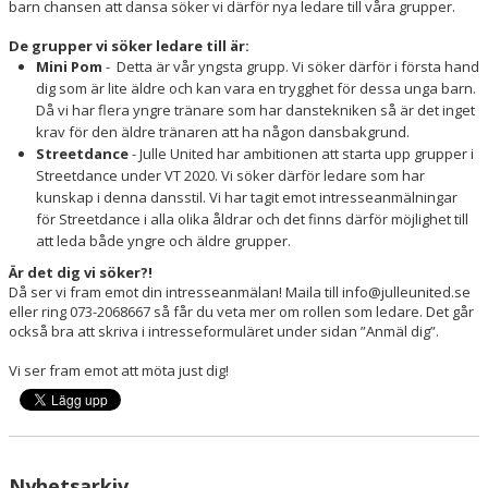
barn chansen att dansa söker vi därför nya ledare till våra grupper.
De grupper vi söker ledare till är:
Mini Pom
- Detta är vår yngsta grupp. Vi söker därför i första hand
dig som är lite äldre och kan vara en trygghet för dessa unga barn.
Då vi har flera yngre tränare som har danstekniken så är det inget
krav för den äldre tränaren att ha någon dansbakgrund.
Streetdance
- Julle United har ambitionen att starta upp grupper i
Streetdance under VT 2020. Vi söker därför ledare som har
kunskap i denna dansstil. Vi har tagit emot intresseanmälningar
för Streetdance i alla olika åldrar och det finns därför möjlighet till
att leda både yngre och äldre grupper.
Är det dig vi söker?!
Då ser vi fram emot din intresseanmälan! Maila till info@julleunited.se
eller ring 073-2068667 så får du veta mer om rollen som ledare. Det går
också bra att skriva i intresseformuläret under sidan ”Anmäl dig”.
Vi ser fram emot att möta just dig!
Nyhetsarkiv