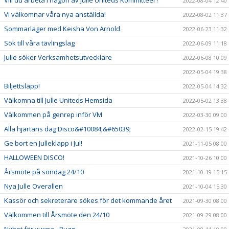
Vill du arbeta i någon av Julle Uniteds Kommittéer?
2022-08-04 12:40
Vi välkomnar våra nya anställda!
2022-08-02 11:37
Sommarläger med Keisha Von Arnold
2022-06-23 11:32
Sök till våra tävlingslag
2022-06-09 11:18
Julle söker Verksamhetsutvecklare
2022-06-08 10:09
2022-05-04 19:38
Biljettsläpp!
2022-05-04 14:32
Välkomna till Julle Uniteds Hemsida
2022-05-02 13:38
Välkommen på genrep inför VM
2022-03-30 09:00
Alla hjärtans dag Disco&#10084;&#65039;
2022-02-15 19:42
Ge bort en Julleklapp i Jul!
2021-11-05 08:00
HALLOWEEN DISCO!
2021-10-26 10:00
Årsmöte på söndag 24/10
2021-10-19 15:15
Nya Julle Overallen
2021-10-04 15:30
Kassör och sekreterare sökes för det kommande året
2021-09-30 08:00
Välkommen till Årsmöte den 24/10
2021-09-29 08:00