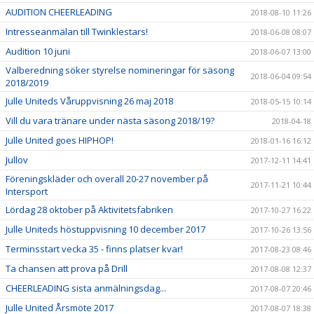
AUDITION CHEERLEADING
2018-08-10 11:26
Intresseanmälan till Twinklestars!
2018-06-08 08:07
Audition 10 juni
2018-06-07 13:00
Valberedning söker styrelse nomineringar för säsong
2018-06-04 09:54
2018/2019
Julle Uniteds Våruppvisning 26 maj 2018
2018-05-15 10:14
Vill du vara tränare under nästa säsong 2018/19?
2018-04-18
Julle United goes HIPHOP!
2018-01-16 16:12
Jullov
2017-12-11 14:41
Föreningskläder och overall 20-27 november på
2017-11-21 10:44
Intersport
Lördag 28 oktober på Aktivitetsfabriken
2017-10-27 16:22
Julle Uniteds höstuppvisning 10 december 2017
2017-10-26 13:56
Terminsstart vecka 35 - finns platser kvar!
2017-08-23 08:46
Ta chansen att prova på Drill
2017-08-08 12:37
CHEERLEADING sista anmälningsdag...
2017-08-07 20:46
Julle United Årsmöte 2017
2017-08-07 18:38