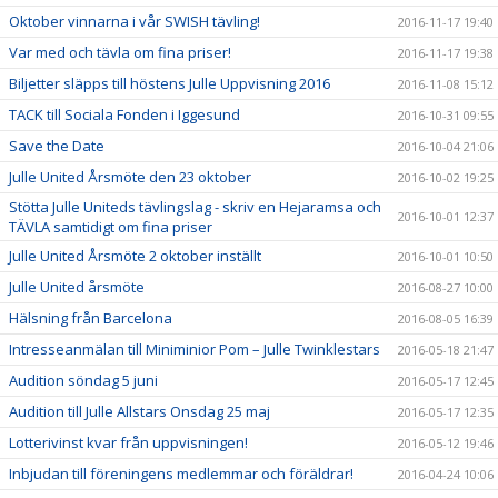
Oktober vinnarna i vår SWISH tävling!
2016-11-17 19:40
Var med och tävla om fina priser!
2016-11-17 19:38
Biljetter släpps till höstens Julle Uppvisning 2016
2016-11-08 15:12
TACK till Sociala Fonden i Iggesund
2016-10-31 09:55
Save the Date
2016-10-04 21:06
Julle United Årsmöte den 23 oktober
2016-10-02 19:25
Stötta Julle Uniteds tävlingslag - skriv en Hejaramsa och
2016-10-01 12:37
TÄVLA samtidigt om fina priser
Julle United Årsmöte 2 oktober inställt
2016-10-01 10:50
Julle United årsmöte
2016-08-27 10:00
Hälsning från Barcelona
2016-08-05 16:39
Intresseanmälan till Miniminior Pom – Julle Twinklestars
2016-05-18 21:47
Audition söndag 5 juni
2016-05-17 12:45
Audition till Julle Allstars Onsdag 25 maj
2016-05-17 12:35
Lotterivinst kvar från uppvisningen!
2016-05-12 19:46
Inbjudan till föreningens medlemmar och föräldrar!
2016-04-24 10:06