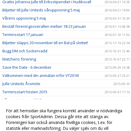
Grattis Johanna Julle till Eriksstipendiet i Hudiksvall
2016-04-21 16:59
Biljetter till Julle Uniteds våruppvisning 5 maj
2016-04-21 14:00
Vårens uppvisning 5 maj
2016-03-31 10:20
Beställ föreningsoverallen mellan 18-23 januari
2016-01-15 08:58
Terminsstart 17 januari
2016-01-10 11:02
Biljetter släpps 20 november till en Bal på slottet!
2015-11-16 22:54
Bugg DM och Sockervadd
2015-10-31 12:40
Matchens förening
2015-10-07 22:11
Save the Date - 6 december
2015-09-29 16:58
Välkommen med din anmälan inför VT2016!
2015-09-27 23:21
Julle Uniteds Årsmöte
2015-09-10
Terminsstart hösten 2015
2015-09-07 17:16
Våruppvisningen 2015
2015-04-27 11:31
Höstuppvisning 2014
2014-11-30 13:28
För att hemsidan ska fungera korrekt använder vi nödvändiga
Våruppvisningen 2014
cookies från SportAdmin. Dessa går inte att stänga av.
2014-05-01 23:49
Föreningen kan också använda frivilliga cookies, t.ex. för
Höstuppvisning 2013
2013-11-15 23:50
statistik eller marknadsföring. Du väljer själv om du vill