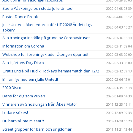
Audition inför säsongen 2020/2021
2020-04-28 20:05
Spela Påskbingo och stötta Julle United!
2020-04-08 08:39
Easter Dance Break
2020-04-06 15:52
Julle United söker ledare inför HT 2020! Är det dig vi
2020-04-03 15:27
söker?
Alla träningar inställd på grund av Coronaviruset!
2020-03-16 16:10
Information om Corona
2020-03-11 08:04
Webshop för föreningskläder återigen öppnad!
2020-03-03 20:00
Alla Hjärtans Dag Disco
2020-02-13 08:00
Gratis Entré på Hudik Hockeys hemmamatch den 12/2
2020-02-12 09:13
Bli familjemedlem i Julle United!
2020-02-06 12:01
2020 Disco
2020-01-15 13:18
Dans för dig som vuxen
2020-01-09 14:30
Vinnaren av Snöslungan från Åkes Motor
2019-12-23 16:11
Ledare sökes!
2019-12-09 09:33
Du har väl inte missat?!
2019-11-28 16:20
Street grupper för barn och ungdomar
2019-11-21 12:44