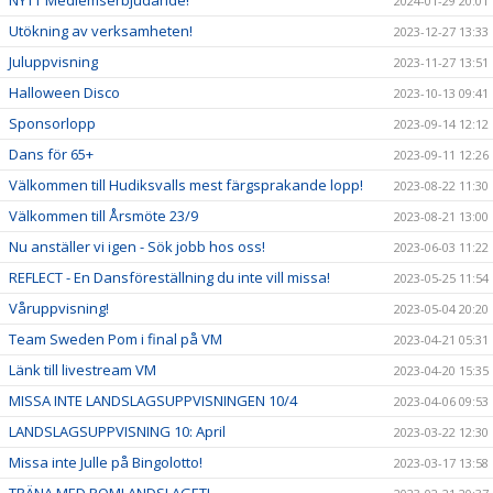
NYTT Medlemserbjudande!
2024-01-29 20:01
Utökning av verksamheten!
2023-12-27 13:33
Juluppvisning
2023-11-27 13:51
Halloween Disco
2023-10-13 09:41
Sponsorlopp
2023-09-14 12:12
Dans för 65+
2023-09-11 12:26
Välkommen till Hudiksvalls mest färgsprakande lopp!
2023-08-22 11:30
Välkommen till Årsmöte 23/9
2023-08-21 13:00
Nu anställer vi igen - Sök jobb hos oss!
2023-06-03 11:22
REFLECT - En Dansföreställning du inte vill missa!
2023-05-25 11:54
Våruppvisning!
2023-05-04 20:20
Team Sweden Pom i final på VM
2023-04-21 05:31
Länk till livestream VM
2023-04-20 15:35
MISSA INTE LANDSLAGSUPPVISNINGEN 10/4
2023-04-06 09:53
LANDSLAGSUPPVISNING 10: April
2023-03-22 12:30
Missa inte Julle på Bingolotto!
2023-03-17 13:58