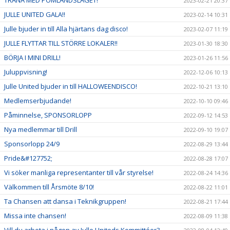
TRÄNA MED POMLANDSLAGET!
2023-02-21 20:37
JULLE UNITED GALA!!
2023-02-14 10:31
Julle bjuder in till Alla hjärtans dag disco!
2023-02-07 11:19
JULLE FLYTTAR TILL STÖRRE LOKALER!!
2023-01-30 18:30
BÖRJA I MINI DRILL!
2023-01-26 11:56
Juluppvisning!
2022-12-06 10:13
Julle United bjuder in till HALLOWEENDISCO!
2022-10-21 13:10
Medlemserbjudande!
2022-10-10 09:46
Påminnelse, SPONSORLOPP
2022-09-12 14:53
Nya medlemmar till Drill
2022-09-10 19:07
Sponsorlopp 24/9
2022-08-29 13:44
Pride&#127752;
2022-08-28 17:07
Vi söker manliga representanter till vår styrelse!
2022-08-24 14:36
Välkommen till Årsmöte 8/10!
2022-08-22 11:01
Ta Chansen att dansa i Teknikgruppen!
2022-08-21 17:44
Missa inte chansen!
2022-08-09 11:38