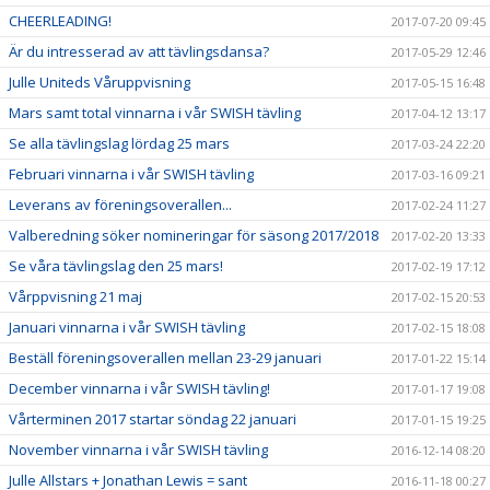
CHEERLEADING!
2017-07-20 09:45
Är du intresserad av att tävlingsdansa?
2017-05-29 12:46
Julle Uniteds Våruppvisning
2017-05-15 16:48
Mars samt total vinnarna i vår SWISH tävling
2017-04-12 13:17
Se alla tävlingslag lördag 25 mars
2017-03-24 22:20
Februari vinnarna i vår SWISH tävling
2017-03-16 09:21
Leverans av föreningsoverallen...
2017-02-24 11:27
Valberedning söker nomineringar för säsong 2017/2018
2017-02-20 13:33
Se våra tävlingslag den 25 mars!
2017-02-19 17:12
Vårppvisning 21 maj
2017-02-15 20:53
Januari vinnarna i vår SWISH tävling
2017-02-15 18:08
Beställ föreningsoverallen mellan 23-29 januari
2017-01-22 15:14
December vinnarna i vår SWISH tävling!
2017-01-17 19:08
Vårterminen 2017 startar söndag 22 januari
2017-01-15 19:25
November vinnarna i vår SWISH tävling
2016-12-14 08:20
Julle Allstars + Jonathan Lewis = sant
2016-11-18 00:27