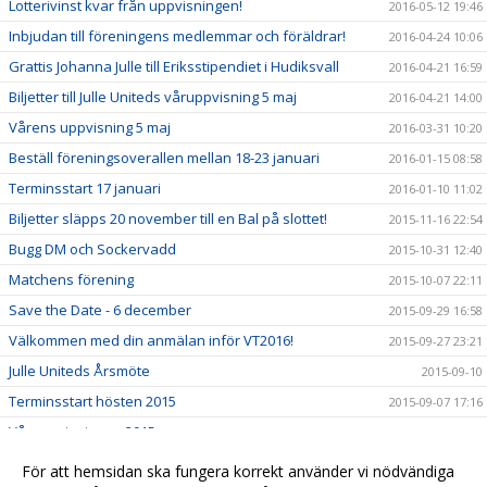
Lotterivinst kvar från uppvisningen!
2016-05-12 19:46
Inbjudan till föreningens medlemmar och föräldrar!
2016-04-24 10:06
Grattis Johanna Julle till Eriksstipendiet i Hudiksvall
2016-04-21 16:59
Biljetter till Julle Uniteds våruppvisning 5 maj
2016-04-21 14:00
Vårens uppvisning 5 maj
2016-03-31 10:20
Beställ föreningsoverallen mellan 18-23 januari
2016-01-15 08:58
Terminsstart 17 januari
2016-01-10 11:02
Biljetter släpps 20 november till en Bal på slottet!
2015-11-16 22:54
Bugg DM och Sockervadd
2015-10-31 12:40
Matchens förening
2015-10-07 22:11
Save the Date - 6 december
2015-09-29 16:58
Välkommen med din anmälan inför VT2016!
2015-09-27 23:21
Julle Uniteds Årsmöte
2015-09-10
Terminsstart hösten 2015
2015-09-07 17:16
Våruppvisningen 2015
2015-04-27 11:31
Höstuppvisning 2014
2014-11-30 13:28
För att hemsidan ska fungera korrekt använder vi nödvändiga