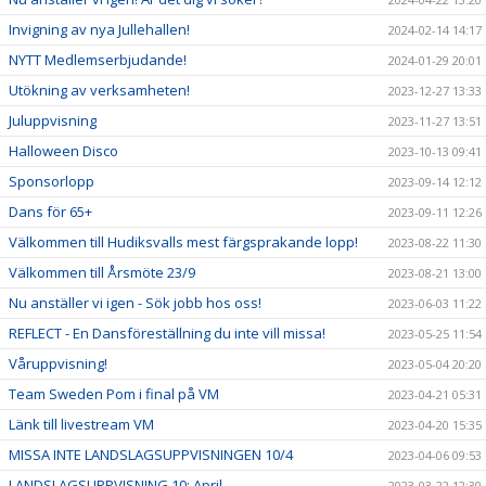
Invigning av nya Jullehallen!
2024-02-14 14:17
NYTT Medlemserbjudande!
2024-01-29 20:01
Utökning av verksamheten!
2023-12-27 13:33
Juluppvisning
2023-11-27 13:51
Halloween Disco
2023-10-13 09:41
Sponsorlopp
2023-09-14 12:12
Dans för 65+
2023-09-11 12:26
Välkommen till Hudiksvalls mest färgsprakande lopp!
2023-08-22 11:30
Välkommen till Årsmöte 23/9
2023-08-21 13:00
Nu anställer vi igen - Sök jobb hos oss!
2023-06-03 11:22
REFLECT - En Dansföreställning du inte vill missa!
2023-05-25 11:54
Våruppvisning!
2023-05-04 20:20
Team Sweden Pom i final på VM
2023-04-21 05:31
Länk till livestream VM
2023-04-20 15:35
MISSA INTE LANDSLAGSUPPVISNINGEN 10/4
2023-04-06 09:53
LANDSLAGSUPPVISNING 10: April
2023-03-22 12:30