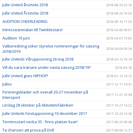
Julle United årsmöte 2018
2018-08-26 23:18
Julle United Årsmöte 2018
2018-08-26 10:06
AUDITION CHEERLEADING
2018-08-10 11:26
Intresseanmälan till Twinklestars!
2018-06-08 08:07
Audition 10 juni
2018-06-07 13:00
Valberedning söker styrelse nomineringar för säsong
2018-06-04 09:54
2018/2019
Julle Uniteds Våruppvisning 26 maj 2018
2018-05-15 10:14
Vill du vara tränare under nästa säsong 2018/19?
2018-04-18
Julle United goes HIPHOP!
2018-01-16 16:12
Jullov
2017-12-11 14:41
Föreningskläder och overall 20-27 november på
2017-11-21 10:44
Intersport
Lördag 28 oktober på Aktivitetsfabriken
2017-10-27 16:22
Julle Uniteds höstuppvisning 10 december 2017
2017-10-26 13:56
Terminsstart vecka 35 - finns platser kvar!
2017-08-23 08:46
Ta chansen att prova på Drill
2017-08-08 12:37