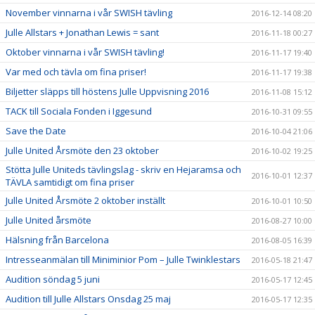
November vinnarna i vår SWISH tävling
2016-12-14 08:20
Julle Allstars + Jonathan Lewis = sant
2016-11-18 00:27
Oktober vinnarna i vår SWISH tävling!
2016-11-17 19:40
Var med och tävla om fina priser!
2016-11-17 19:38
Biljetter släpps till höstens Julle Uppvisning 2016
2016-11-08 15:12
TACK till Sociala Fonden i Iggesund
2016-10-31 09:55
Save the Date
2016-10-04 21:06
Julle United Årsmöte den 23 oktober
2016-10-02 19:25
Stötta Julle Uniteds tävlingslag - skriv en Hejaramsa och
2016-10-01 12:37
TÄVLA samtidigt om fina priser
Julle United Årsmöte 2 oktober inställt
2016-10-01 10:50
Julle United årsmöte
2016-08-27 10:00
Hälsning från Barcelona
2016-08-05 16:39
Intresseanmälan till Miniminior Pom – Julle Twinklestars
2016-05-18 21:47
Audition söndag 5 juni
2016-05-17 12:45
Audition till Julle Allstars Onsdag 25 maj
2016-05-17 12:35