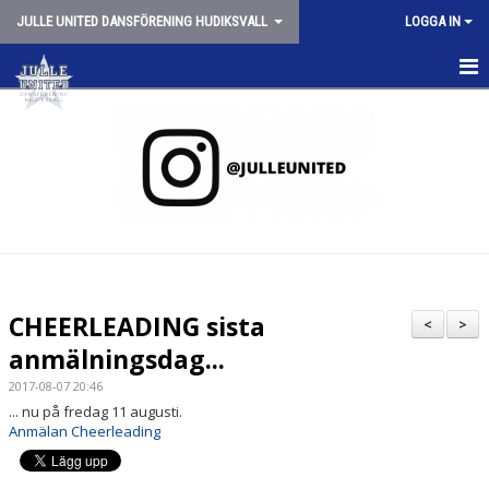
JULLE UNITED DANSFÖRENING HUDIKSVALL
LOGGA IN
HEM
NYHETER
OM JULLE UNITED
SCHEMA VT26
JULLE SHOPPEN
CHEERLEADING sista
<
>
SPONSORER
anmälningsdag...
2017-08-07 20:46
TRYGG CHEERLEADING
... nu på fredag 11 augusti.
Anmälan Cheerleading
STYRELSEN