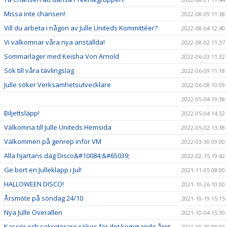
Missa inte chansen!
2022-08-09 11:38
Vill du arbeta i någon av Julle Uniteds Kommittéer?
2022-08-04 12:40
Vi välkomnar våra nya anställda!
2022-08-02 11:37
Sommarläger med Keisha Von Arnold
2022-06-23 11:32
Sök till våra tävlingslag
2022-06-09 11:18
Julle söker Verksamhetsutvecklare
2022-06-08 10:09
2022-05-04 19:38
Biljettsläpp!
2022-05-04 14:32
Välkomna till Julle Uniteds Hemsida
2022-05-02 13:38
Välkommen på genrep inför VM
2022-03-30 09:00
Alla hjärtans dag Disco&#10084;&#65039;
2022-02-15 19:42
Ge bort en Julleklapp i Jul!
2021-11-05 08:00
HALLOWEEN DISCO!
2021-10-26 10:00
Årsmöte på söndag 24/10
2021-10-19 15:15
Nya Julle Overallen
2021-10-04 15:30
Kassör och sekreterare sökes för det kommande året
2021-09-30 08:00