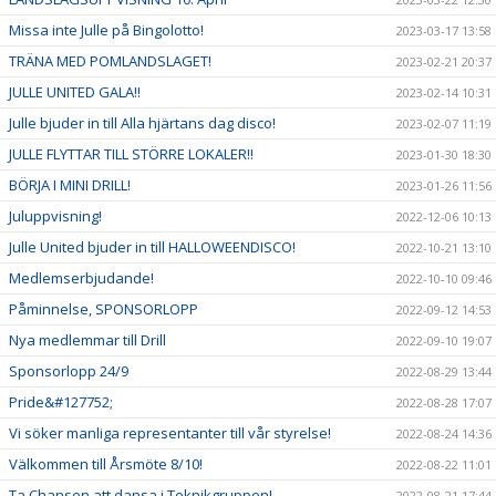
Missa inte Julle på Bingolotto!
2023-03-17 13:58
TRÄNA MED POMLANDSLAGET!
2023-02-21 20:37
JULLE UNITED GALA!!
2023-02-14 10:31
Julle bjuder in till Alla hjärtans dag disco!
2023-02-07 11:19
JULLE FLYTTAR TILL STÖRRE LOKALER!!
2023-01-30 18:30
BÖRJA I MINI DRILL!
2023-01-26 11:56
Juluppvisning!
2022-12-06 10:13
Julle United bjuder in till HALLOWEENDISCO!
2022-10-21 13:10
Medlemserbjudande!
2022-10-10 09:46
Påminnelse, SPONSORLOPP
2022-09-12 14:53
Nya medlemmar till Drill
2022-09-10 19:07
Sponsorlopp 24/9
2022-08-29 13:44
Pride&#127752;
2022-08-28 17:07
Vi söker manliga representanter till vår styrelse!
2022-08-24 14:36
Välkommen till Årsmöte 8/10!
2022-08-22 11:01
Ta Chansen att dansa i Teknikgruppen!
2022-08-21 17:44