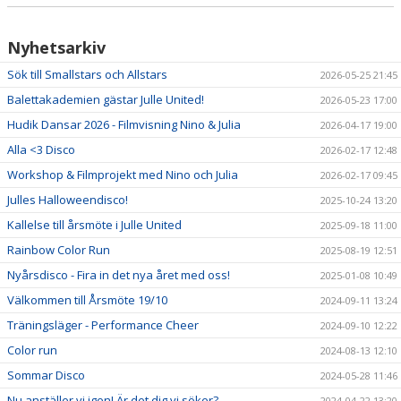
KONTAKT
Nyhetsarkiv
VT2026
Sök till Smallstars och Allstars
2026-05-25 21:45
Balettakademien gästar Julle United!
2026-05-23 17:00
Hudik Dansar 2026 - Filmvisning Nino & Julia
2026-04-17 19:00
Alla <3 Disco
2026-02-17 12:48
Workshop & Filmprojekt med Nino och Julia
2026-02-17 09:45
Julles Halloweendisco!
2025-10-24 13:20
Kallelse till årsmöte i Julle United
2025-09-18 11:00
Rainbow Color Run
2025-08-19 12:51
Nyårsdisco - Fira in det nya året med oss!
2025-01-08 10:49
Välkommen till Årsmöte 19/10
2024-09-11 13:24
Träningsläger - Performance Cheer
2024-09-10 12:22
Color run
2024-08-13 12:10
Sommar Disco
2024-05-28 11:46
Nu anställer vi igen! Är det dig vi söker?
2024-04-22 13:20