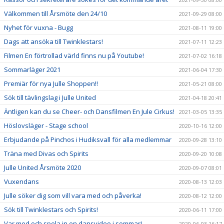
Välkommen till Årsmöte den 24/10
2021-09-29 08:00
Nyhet för vuxna - Bugg
2021-08-11 19:00
Dags att ansöka till Twinklestars!
2021-07-11 12:23
Filmen En förtrollad värld finns nu på Youtube!
2021-07-02 16:18
Sommarläger 2021
2021-06-04 17:30
Premiär för nya Julle Shoppen!!
2021-05-21 08:00
Sök till tävlingslag i Julle United
2021-04-18 20:41
Äntligen kan du se Cheer- och Dansfilmen En Jule Cirkus!
2021-03-05 13:35
Höslovsläger - Stage school
2020-10-16 12:00
Erbjudande på Pinchos i Hudiksvall för alla medlemmar
2020-09-28 13:10
Träna med Divas och Spirits
2020-09-20 10:08
Julle United Årsmöte 2020
2020-09-07 08:01
Vuxendans
2020-08-13 12:03
Julle söker dig som vill vara med och påverka!
2020-08-12 12:00
Sök till Twinklestars och Spirits!
2020-06-11 17:00
Var med och spela in en dansvideo i sommar!
2020-06-03 16:17