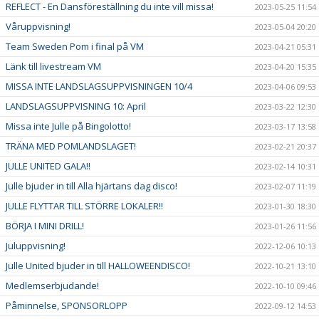
REFLECT - En Dansföreställning du inte vill missa!
2023-05-25 11:54
Våruppvisning!
2023-05-04 20:20
Team Sweden Pom i final på VM
2023-04-21 05:31
Länk till livestream VM
2023-04-20 15:35
MISSA INTE LANDSLAGSUPPVISNINGEN 10/4
2023-04-06 09:53
LANDSLAGSUPPVISNING 10: April
2023-03-22 12:30
Missa inte Julle på Bingolotto!
2023-03-17 13:58
TRÄNA MED POMLANDSLAGET!
2023-02-21 20:37
JULLE UNITED GALA!!
2023-02-14 10:31
Julle bjuder in till Alla hjärtans dag disco!
2023-02-07 11:19
JULLE FLYTTAR TILL STÖRRE LOKALER!!
2023-01-30 18:30
BÖRJA I MINI DRILL!
2023-01-26 11:56
Juluppvisning!
2022-12-06 10:13
Julle United bjuder in till HALLOWEENDISCO!
2022-10-21 13:10
Medlemserbjudande!
2022-10-10 09:46
Påminnelse, SPONSORLOPP
2022-09-12 14:53