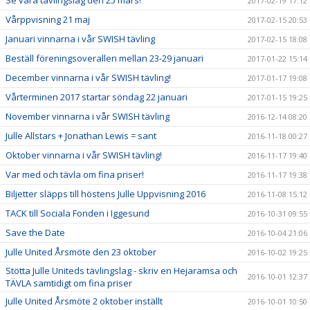
Se våra tävlingslag den 25 mars!
2017-02-19 17:12
Vårppvisning 21 maj
2017-02-15 20:53
Januari vinnarna i vår SWISH tävling
2017-02-15 18:08
Beställ föreningsoverallen mellan 23-29 januari
2017-01-22 15:14
December vinnarna i vår SWISH tävling!
2017-01-17 19:08
Vårterminen 2017 startar söndag 22 januari
2017-01-15 19:25
November vinnarna i vår SWISH tävling
2016-12-14 08:20
Julle Allstars + Jonathan Lewis = sant
2016-11-18 00:27
Oktober vinnarna i vår SWISH tävling!
2016-11-17 19:40
Var med och tävla om fina priser!
2016-11-17 19:38
Biljetter släpps till höstens Julle Uppvisning 2016
2016-11-08 15:12
TACK till Sociala Fonden i Iggesund
2016-10-31 09:55
Save the Date
2016-10-04 21:06
Julle United Årsmöte den 23 oktober
2016-10-02 19:25
Stötta Julle Uniteds tävlingslag - skriv en Hejaramsa och
2016-10-01 12:37
TÄVLA samtidigt om fina priser
Julle United Årsmöte 2 oktober inställt
2016-10-01 10:50