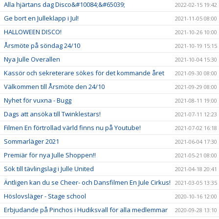
Alla hjärtans dag Disco&#10084;&#65039;
2022-02-15 19:42
Ge bort en Julleklapp i Jul!
2021-11-05 08:00
HALLOWEEN DISCO!
2021-10-26 10:00
Årsmöte på söndag 24/10
2021-10-19 15:15
Nya Julle Overallen
2021-10-04 15:30
Kassör och sekreterare sökes för det kommande året
2021-09-30 08:00
Välkommen till Årsmöte den 24/10
2021-09-29 08:00
Nyhet för vuxna - Bugg
2021-08-11 19:00
Dags att ansöka till Twinklestars!
2021-07-11 12:23
Filmen En förtrollad värld finns nu på Youtube!
2021-07-02 16:18
Sommarläger 2021
2021-06-04 17:30
Premiär för nya Julle Shoppen!!
2021-05-21 08:00
Sök till tävlingslag i Julle United
2021-04-18 20:41
Äntligen kan du se Cheer- och Dansfilmen En Jule Cirkus!
2021-03-05 13:35
Höslovsläger - Stage school
2020-10-16 12:00
Erbjudande på Pinchos i Hudiksvall för alla medlemmar
2020-09-28 13:10