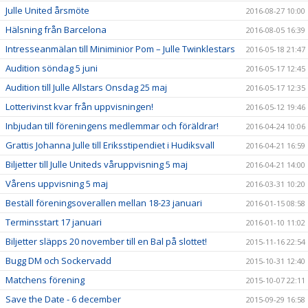
Julle United årsmöte
2016-08-27 10:00
Hälsning från Barcelona
2016-08-05 16:39
Intresseanmälan till Miniminior Pom – Julle Twinklestars
2016-05-18 21:47
Audition söndag 5 juni
2016-05-17 12:45
Audition till Julle Allstars Onsdag 25 maj
2016-05-17 12:35
Lotterivinst kvar från uppvisningen!
2016-05-12 19:46
Inbjudan till föreningens medlemmar och föräldrar!
2016-04-24 10:06
Grattis Johanna Julle till Eriksstipendiet i Hudiksvall
2016-04-21 16:59
Biljetter till Julle Uniteds våruppvisning 5 maj
2016-04-21 14:00
Vårens uppvisning 5 maj
2016-03-31 10:20
Beställ föreningsoverallen mellan 18-23 januari
2016-01-15 08:58
Terminsstart 17 januari
2016-01-10 11:02
Biljetter släpps 20 november till en Bal på slottet!
2015-11-16 22:54
Bugg DM och Sockervadd
2015-10-31 12:40
Matchens förening
2015-10-07 22:11
Save the Date - 6 december
2015-09-29 16:58