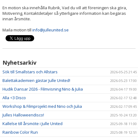
KONTAKT
En motion ska innehålla Rubrik, Vad du vill att föreningen ska göra,
Motivering, Kontaktdetaljer så ytterligare information kan begäras
VT2026
innan årsmöte.
Maila motion till
info@julleunited.se
Nyhetsarkiv
Sök till Smallstars och Allstars
2026-05-25 21:45
Balettakademien gästar Julle United!
2026-05-23 17:00
Hudik Dansar 2026 - Filmvisning Nino & Julia
2026-04-17 19:00
Alla <3 Disco
2026-02-17 12:48
Workshop & Filmprojekt med Nino och Julia
2026-02-17 09:45
Julles Halloweendisco!
2025-10-24 13:20
Kallelse till årsmöte i Julle United
2025-09-18 11:00
Rainbow Color Run
2025-08-19 12:51