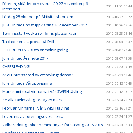
Föreningskläder och overall 20-27 november på
2017-11-21 10:44
Intersport
Lördag 28 oktober på Aktivitetsfabriken
2017-10-27 16:22
Julle Uniteds höstuppvisning 10 december 2017
2017-10-26 13:56
Terminsstart vecka 35 - finns platser kvar!
2017-08-23 08:46
Ta chansen att prova på Drill
2017-08-08 12:37
CHEERLEADING sista anmälningsdag...
2017-08-07 20:46
Julle United Årsmöte 2017
2017-08-07 18:38
CHEERLEADING!
2017-07-20 09:45
Är du intresserad av att tävlingsdansa?
2017-05-29 12:46
Julle Uniteds Våruppvisning
2017-05-15 16:48
Mars samt total vinnarna i vår SWISH tävling
2017-04-12 13:17
Se alla tävlingslag lördag 25 mars
2017-03-24 22:20
Februari vinnarna i vår SWISH tävling
2017-03-16 09:21
Leverans av föreningsoverallen...
2017-02-24 11:27
Valberedning söker nomineringar för säsong 2017/2018
2017-02-20 13:33