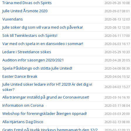
Träna med Divas och Spirits
2020-09-20 10:08
Julle United Årsmöte 2020
2020-09-07 08:01
Vuxendans
2020-08-13 12:03
Julle söker dig som vill vara med och påverka!
2020-08-12 12:00
Sök till Twinklestars och Spirits!
2020-06-11 17:00
Var med och spela in en dansvideo i sommar!
2020-06-03 16:17
Ledare i Streetdance sökes
2020-05-29 10:33
Audition inför säsongen 2020/2021
2020-04-28 20:05
Spela Påskbingo och stötta Julle United!
2020-04-08 08:39
Easter Dance Break
2020-04-06 15:52
Julle United söker ledare inför HT 2020! Är det dig vi
2020-04-03 15:27
söker?
Alla träningar inställd på grund av Coronaviruset!
2020-03-16 16:10
Information om Corona
2020-03-11 08:04
Webshop för föreningskläder återigen öppnad!
2020-03-03 20:00
Alla Hjärtans Dag Disco
2020-02-13 08:00
Gratis Entré på Hudik Hockeys hemmamatch den 12/2
2020-02-12 09:13