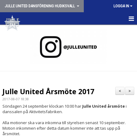
JULLE UNITED DANSFÖRENING HUDIKSVALL
LOGGA IN
HEM
NYHETER
OM JULLE UNITED
SCHEMA VT26
JULLE SHOPPEN
Julle United Årsmöte 2017
<
>
SPONSORER
2017-08-07 18:38
Söndagen 24 september klockan 10:00 har
Julle United årsmöte
i
danssalen på Aktivitetsfabriken.
TRYGG CHEERLEADING
Alla motioner ska vara inkomna till styrelsen senast 10 september.
STYRELSEN
Motion inkommen efter detta datum kommer inte att tas upp på
årsmötet.