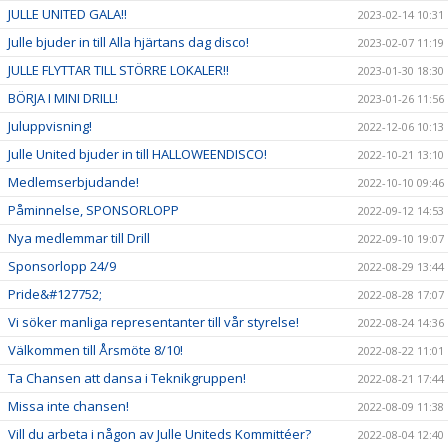
JULLE UNITED GALA!!
2023-02-14 10:31
Julle bjuder in till Alla hjärtans dag disco!
2023-02-07 11:19
JULLE FLYTTAR TILL STÖRRE LOKALER!!
2023-01-30 18:30
BÖRJA I MINI DRILL!
2023-01-26 11:56
Juluppvisning!
2022-12-06 10:13
Julle United bjuder in till HALLOWEENDISCO!
2022-10-21 13:10
Medlemserbjudande!
2022-10-10 09:46
Påminnelse, SPONSORLOPP
2022-09-12 14:53
Nya medlemmar till Drill
2022-09-10 19:07
Sponsorlopp 24/9
2022-08-29 13:44
Pride&#127752;
2022-08-28 17:07
Vi söker manliga representanter till vår styrelse!
2022-08-24 14:36
Välkommen till Årsmöte 8/10!
2022-08-22 11:01
Ta Chansen att dansa i Teknikgruppen!
2022-08-21 17:44
Missa inte chansen!
2022-08-09 11:38
Vill du arbeta i någon av Julle Uniteds Kommittéer?
2022-08-04 12:40