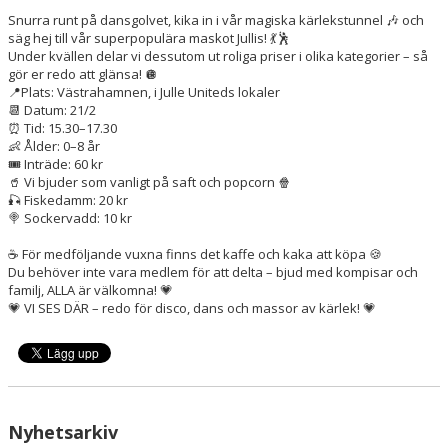
KONTAKT
Snurra runt på dansgolvet, kika in i vår magiska kärlekstunnel 🎶 och
säg hej till vår superpopulära maskot Jullis! 💃🕺
VT2026
Under kvällen delar vi dessutom ut roliga priser i olika kategorier – så
gör er redo att glänsa! 🪩
📍
Plats: Västrahamnen, i Julle Uniteds lokaler
📆
Datum: 21/2
⏰
Tid: 15.30–17.30
👶
Ålder: 0–8 år
🎟️
Inträde: 60 kr
🥤
Vi bjuder som vanligt på saft och popcorn 🍿
🎣 Fiskedamm: 20 kr
🍭 Sockervadd: 10 kr
☕️
För medföljande vuxna finns det kaffe och kaka att köpa 🍪
Du behöver inte vara medlem för att delta – bjud med kompisar och
familj, ALLA är välkomna! 💗
💗
VI SES DÄR – redo för disco, dans och massor av kärlek! 💗
Nyhetsarkiv