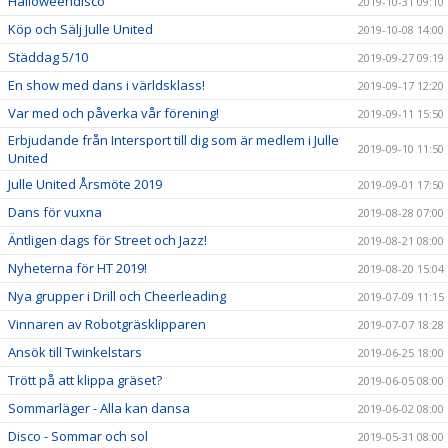
Halloweendisco
2019-10-31 09:10
Köp och Sälj Julle United
2019-10-08 14:00
Städdag 5/10
2019-09-27 09:19
En show med dans i världsklass!
2019-09-17 12:20
Var med och påverka vår förening!
2019-09-11 15:50
Erbjudande från Intersport till dig som är medlem i Julle
2019-09-10 11:50
United
Julle United Årsmöte 2019
2019-09-01 17:50
Dans för vuxna
2019-08-28 07:00
Äntligen dags för Street och Jazz!
2019-08-21 08:00
Nyheterna för HT 2019!
2019-08-20 15:04
Nya grupper i Drill och Cheerleading
2019-07-09 11:15
Vinnaren av Robotgräsklipparen
2019-07-07 18:28
Ansök till Twinkelstars
2019-06-25 18:00
Trött på att klippa gräset?
2019-06-05 08:00
Sommarläger - Alla kan dansa
2019-06-02 08:00
Disco - Sommar och sol
2019-05-31 08:00