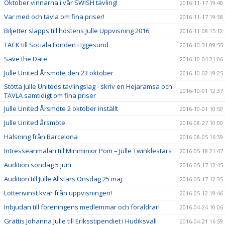
Oktober vinnarna i vår SWISH tävling!
2016-11-17 19:40
Var med och tävla om fina priser!
2016-11-17 19:38
Biljetter släpps till höstens Julle Uppvisning 2016
2016-11-08 15:12
TACK till Sociala Fonden i Iggesund
2016-10-31 09:55
Save the Date
2016-10-04 21:06
Julle United Årsmöte den 23 oktober
2016-10-02 19:25
Stötta Julle Uniteds tävlingslag - skriv en Hejaramsa och
2016-10-01 12:37
TÄVLA samtidigt om fina priser
Julle United Årsmöte 2 oktober inställt
2016-10-01 10:50
Julle United årsmöte
2016-08-27 10:00
Hälsning från Barcelona
2016-08-05 16:39
Intresseanmälan till Miniminior Pom – Julle Twinklestars
2016-05-18 21:47
Audition söndag 5 juni
2016-05-17 12:45
Audition till Julle Allstars Onsdag 25 maj
2016-05-17 12:35
Lotterivinst kvar från uppvisningen!
2016-05-12 19:46
Inbjudan till föreningens medlemmar och föräldrar!
2016-04-24 10:06
Grattis Johanna Julle till Eriksstipendiet i Hudiksvall
2016-04-21 16:59