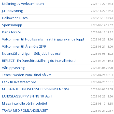
Utökning av verksamheten!
2023-12-27 13:33
Juluppvisning
2023-11-27 13:51
Halloween Disco
2023-10-13 09:41
Sponsorlopp
2023-09-14 12:12
Dans för 65+
2023-09-11 12:26
Välkommen till Hudiksvalls mest färgsprakande lopp!
2023-08-22 11:30
Välkommen till Årsmöte 23/9
2023-08-21 13:00
Nu anställer vi igen - Sök jobb hos oss!
2023-06-03 11:22
REFLECT - En Dansföreställning du inte vill missa!
2023-05-25 11:54
Våruppvisning!
2023-05-04 20:20
Team Sweden Pom i final på VM
2023-04-21 05:31
Länk till livestream VM
2023-04-20 15:35
MISSA INTE LANDSLAGSUPPVISNINGEN 10/4
2023-04-06 09:53
LANDSLAGSUPPVISNING 10: April
2023-03-22 12:30
Missa inte Julle på Bingolotto!
2023-03-17 13:58
TRÄNA MED POMLANDSLAGET!
2023-02-21 20:37