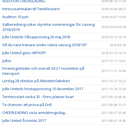
AUDITION CHEERLEADING
2018-08-10 11:26
Intresseanmälan till Twinklestars!
2018-06-08 08:07
Audition 10 juni
2018-06-07 13:00
Valberedning söker styrelse nomineringar för säsong
2018-06-04 09:54
2018/2019
Julle Uniteds Våruppvisning 26 maj 2018
2018-05-15 10:14
Vill du vara tränare under nästa säsong 2018/19?
2018-04-18
Julle United goes HIPHOP!
2018-01-16 16:12
Jullov
2017-12-11 14:41
Föreningskläder och overall 20-27 november på
2017-11-21 10:44
Intersport
Lördag 28 oktober på Aktivitetsfabriken
2017-10-27 16:22
Julle Uniteds höstuppvisning 10 december 2017
2017-10-26 13:56
Terminsstart vecka 35 - finns platser kvar!
2017-08-23 08:46
Ta chansen att prova på Drill
2017-08-08 12:37
CHEERLEADING sista anmälningsdag...
2017-08-07 20:46
Julle United Årsmöte 2017
2017-08-07 18:38