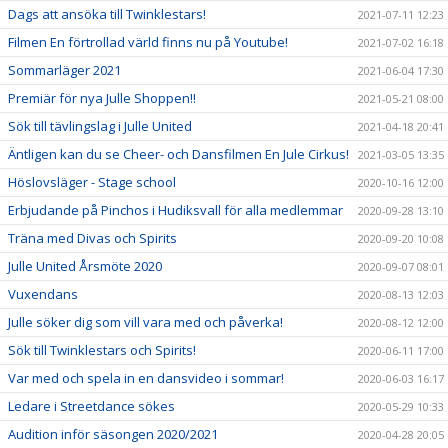
Dags att ansöka till Twinklestars!
2021-07-11 12:23
Filmen En förtrollad värld finns nu på Youtube!
2021-07-02 16:18
Sommarläger 2021
2021-06-04 17:30
Premiär för nya Julle Shoppen!!
2021-05-21 08:00
Sök till tävlingslag i Julle United
2021-04-18 20:41
Äntligen kan du se Cheer- och Dansfilmen En Jule Cirkus!
2021-03-05 13:35
Höslovsläger - Stage school
2020-10-16 12:00
Erbjudande på Pinchos i Hudiksvall för alla medlemmar
2020-09-28 13:10
Träna med Divas och Spirits
2020-09-20 10:08
Julle United Årsmöte 2020
2020-09-07 08:01
Vuxendans
2020-08-13 12:03
Julle söker dig som vill vara med och påverka!
2020-08-12 12:00
Sök till Twinklestars och Spirits!
2020-06-11 17:00
Var med och spela in en dansvideo i sommar!
2020-06-03 16:17
Ledare i Streetdance sökes
2020-05-29 10:33
Audition inför säsongen 2020/2021
2020-04-28 20:05