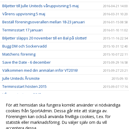
Biljetter till Julle Uniteds våruppvisning 5 maj
2016-04-21 14:00
Vårens uppvisning 5 maj
2016-03-31 10:20
Beställ föreningsoverallen mellan 18-23 januari
2016-01-15 08:58
Terminsstart 17 januari
2016-01-10 11:02
Biljetter släpps 20 november till en Bal på slottet!
2015-11-16 22:54
Bugg DM och Sockervadd
2015-10-31 12:40
Matchens förening
2015-10-07 22:11
Save the Date - 6 december
2015-09-29 16:58
Välkommen med din anmälan inför VT2016!
2015-09-27 23:21
Julle Uniteds Årsmöte
2015-09-10
Terminsstart hösten 2015
2015-09-07 17:16
Våruppvisningen 2015
2015-04-27 11:31
Höstuppvisning 2014
2014-11-30 13:28
För att hemsidan ska fungera korrekt använder vi nödvändiga
Våruppvisningen 2014
cookies från SportAdmin. Dessa går inte att stänga av.
2014-05-01 23:49
Föreningen kan också använda frivilliga cookies, t.ex. för
Höstuppvisning 2013
2013-11-15 23:50
statistik eller marknadsföring. Du väljer själv om du vill
acceptera dessa.