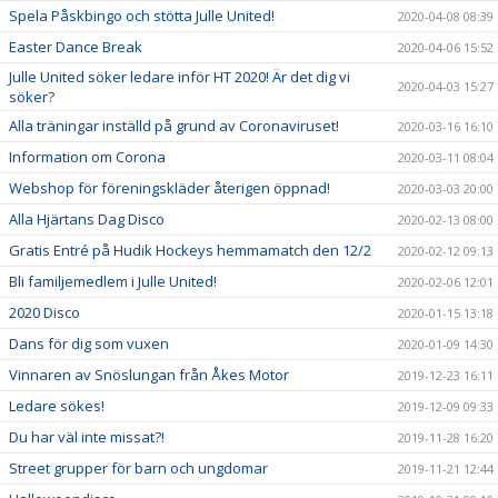
Spela Påskbingo och stötta Julle United!
2020-04-08 08:39
Easter Dance Break
2020-04-06 15:52
Julle United söker ledare inför HT 2020! Är det dig vi
2020-04-03 15:27
söker?
Alla träningar inställd på grund av Coronaviruset!
2020-03-16 16:10
Information om Corona
2020-03-11 08:04
Webshop för föreningskläder återigen öppnad!
2020-03-03 20:00
Alla Hjärtans Dag Disco
2020-02-13 08:00
Gratis Entré på Hudik Hockeys hemmamatch den 12/2
2020-02-12 09:13
Bli familjemedlem i Julle United!
2020-02-06 12:01
2020 Disco
2020-01-15 13:18
Dans för dig som vuxen
2020-01-09 14:30
Vinnaren av Snöslungan från Åkes Motor
2019-12-23 16:11
Ledare sökes!
2019-12-09 09:33
Du har väl inte missat?!
2019-11-28 16:20
Street grupper för barn och ungdomar
2019-11-21 12:44