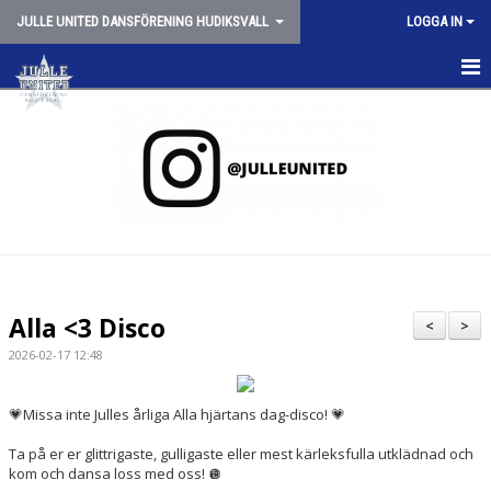
JULLE UNITED DANSFÖRENING HUDIKSVALL
LOGGA IN
HEM
NYHETER
OM JULLE UNITED
SCHEMA VT26
JULLE SHOPPEN
Alla <3 Disco
<
>
SPONSORER
2026-02-17 12:48
TRYGG CHEERLEADING
💗Missa inte Julles årliga Alla hjärtans dag-disco! 💗
STYRELSEN
Ta på er er glittrigaste, gulligaste eller mest kärleksfulla utklädnad och
kom och dansa loss med oss! 🪩