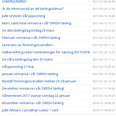
CHEERLEADING!
2017-07-20 09:45
Är du intresserad av att tävlingsdansa?
2017-05-29 12:46
Julle Uniteds Våruppvisning
2017-05-15 16:48
Mars samt total vinnarna i vår SWISH tävling
2017-04-12 13:17
Se alla tävlingslag lördag 25 mars
2017-03-24 22:20
Februari vinnarna i vår SWISH tävling
2017-03-16 09:21
Leverans av föreningsoverallen...
2017-02-24 11:27
Valberedning söker nomineringar för säsong 2017/2018
2017-02-20 13:33
Se våra tävlingslag den 25 mars!
2017-02-19 17:12
Vårppvisning 21 maj
2017-02-15 20:53
Januari vinnarna i vår SWISH tävling
2017-02-15 18:08
Beställ föreningsoverallen mellan 23-29 januari
2017-01-22 15:14
December vinnarna i vår SWISH tävling!
2017-01-17 19:08
Vårterminen 2017 startar söndag 22 januari
2017-01-15 19:25
November vinnarna i vår SWISH tävling
2016-12-14 08:20
Julle Allstars + Jonathan Lewis = sant
2016-11-18 00:27