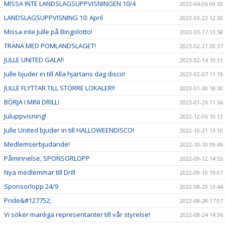
MISSA INTE LANDSLAGSUPPVISNINGEN 10/4
2023-04-06 09:53
LANDSLAGSUPPVISNING 10: April
2023-03-22 12:30
Missa inte Julle på Bingolotto!
2023-03-17 13:58
TRÄNA MED POMLANDSLAGET!
2023-02-21 20:37
JULLE UNITED GALA!!
2023-02-14 10:31
Julle bjuder in till Alla hjärtans dag disco!
2023-02-07 11:19
JULLE FLYTTAR TILL STÖRRE LOKALER!!
2023-01-30 18:30
BÖRJA I MINI DRILL!
2023-01-26 11:56
Juluppvisning!
2022-12-06 10:13
Julle United bjuder in till HALLOWEENDISCO!
2022-10-21 13:10
Medlemserbjudande!
2022-10-10 09:46
Påminnelse, SPONSORLOPP
2022-09-12 14:53
Nya medlemmar till Drill
2022-09-10 19:07
Sponsorlopp 24/9
2022-08-29 13:44
Pride&#127752;
2022-08-28 17:07
Vi söker manliga representanter till vår styrelse!
2022-08-24 14:36