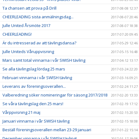
Ta chansen att prova på Drill
2017-08-08 12:37
CHEERLEADING sista anmälningsdag...
2017-08-07 20:46
Julle United Årsmöte 2017
2017-08-07 18:38
CHEERLEADING!
2017-07-20 09:45
Är du intresserad av att tävlingsdansa?
2017-05-29 12:46
Julle Uniteds Våruppvisning
2017-05-15 16:48
Mars samt total vinnarna i vår SWISH tävling
2017-04-12 13:17
Se alla tävlingslag lördag 25 mars
2017-03-24 22:20
Februari vinnarna i vår SWISH tävling
2017-03-16 09:21
Leverans av föreningsoverallen...
2017-02-24 11:27
Valberedning söker nomineringar för säsong 2017/2018
2017-02-20 13:33
Se våra tävlingslag den 25 mars!
2017-02-19 17:12
Vårppvisning 21 maj
2017-02-15 20:53
Januari vinnarna i vår SWISH tävling
2017-02-15 18:08
Beställ föreningsoverallen mellan 23-29 januari
2017-01-22 15:14
December vinnarna i vår SWISH tävling!
2017-01-17 19:08