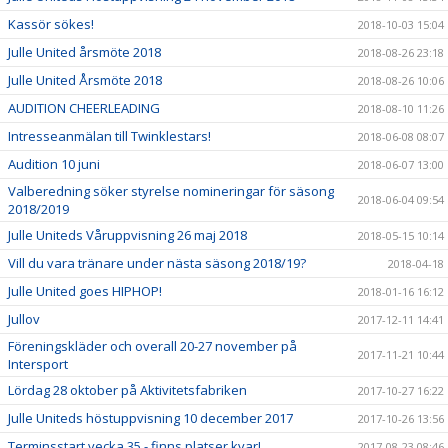
Kassör sökes!
2018-10-03 15:04
Julle United årsmöte 2018
2018-08-26 23:18
Julle United Årsmöte 2018
2018-08-26 10:06
AUDITION CHEERLEADING
2018-08-10 11:26
Intresseanmälan till Twinklestars!
2018-06-08 08:07
Audition 10 juni
2018-06-07 13:00
Valberedning söker styrelse nomineringar för säsong
2018-06-04 09:54
2018/2019
Julle Uniteds Våruppvisning 26 maj 2018
2018-05-15 10:14
Vill du vara tränare under nästa säsong 2018/19?
2018-04-18
Julle United goes HIPHOP!
2018-01-16 16:12
Jullov
2017-12-11 14:41
Föreningskläder och overall 20-27 november på
2017-11-21 10:44
Intersport
Lördag 28 oktober på Aktivitetsfabriken
2017-10-27 16:22
Julle Uniteds höstuppvisning 10 december 2017
2017-10-26 13:56
Terminsstart vecka 35 - finns platser kvar!
2017-08-23 08:46