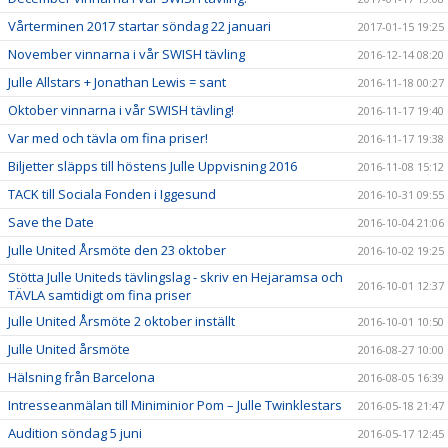
Vårterminen 2017 startar söndag 22 januari
2017-01-15 19:25
November vinnarna i vår SWISH tävling
2016-12-14 08:20
Julle Allstars + Jonathan Lewis = sant
2016-11-18 00:27
Oktober vinnarna i vår SWISH tävling!
2016-11-17 19:40
Var med och tävla om fina priser!
2016-11-17 19:38
Biljetter släpps till höstens Julle Uppvisning 2016
2016-11-08 15:12
TACK till Sociala Fonden i Iggesund
2016-10-31 09:55
Save the Date
2016-10-04 21:06
Julle United Årsmöte den 23 oktober
2016-10-02 19:25
Stötta Julle Uniteds tävlingslag - skriv en Hejaramsa och
2016-10-01 12:37
TÄVLA samtidigt om fina priser
Julle United Årsmöte 2 oktober inställt
2016-10-01 10:50
Julle United årsmöte
2016-08-27 10:00
Hälsning från Barcelona
2016-08-05 16:39
Intresseanmälan till Miniminior Pom – Julle Twinklestars
2016-05-18 21:47
Audition söndag 5 juni
2016-05-17 12:45