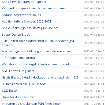
Sök till Twinklestars och Spirits!
2020-06-11 17:00
Var med och spela in en dansvideo i sommar!
2020-06-03 16:17
Ledare i Streetdance sökes
2020-05-29 10:33
Audition inför säsongen 2020/2021
2020-04-28 20:05
Spela Påskbingo och stötta Julle United!
2020-04-08 08:39
Easter Dance Break
2020-04-06 15:52
Julle United söker ledare inför HT 2020! Är det dig vi
2020-04-03 15:27
söker?
Alla träningar inställd på grund av Coronaviruset!
2020-03-16 16:10
Information om Corona
2020-03-11 08:04
Webshop för föreningskläder återigen öppnad!
2020-03-03 20:00
Alla Hjärtans Dag Disco
2020-02-13 08:00
Gratis Entré på Hudik Hockeys hemmamatch den 12/2
2020-02-12 09:13
Bli familjemedlem i Julle United!
2020-02-06 12:01
2020 Disco
2020-01-15 13:18
Dans för dig som vuxen
2020-01-09 14:30
Vinnaren av Snöslungan från Åkes Motor
2019-12-23 16:11