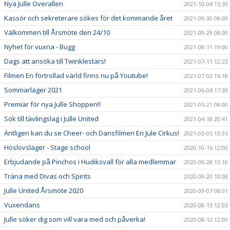
Nya Julle Overallen
2021-10-04 15:30
Kassör och sekreterare sökes för det kommande året
2021-09-30 08:00
Välkommen till Årsmöte den 24/10
2021-09-29 08:00
Nyhet för vuxna - Bugg
2021-08-11 19:00
Dags att ansöka till Twinklestars!
2021-07-11 12:23
Filmen En förtrollad värld finns nu på Youtube!
2021-07-02 16:18
Sommarläger 2021
2021-06-04 17:30
Premiär för nya Julle Shoppen!!
2021-05-21 08:00
Sök till tävlingslag i Julle United
2021-04-18 20:41
Äntligen kan du se Cheer- och Dansfilmen En Jule Cirkus!
2021-03-05 13:35
Höslovsläger - Stage school
2020-10-16 12:00
Erbjudande på Pinchos i Hudiksvall för alla medlemmar
2020-09-28 13:10
Träna med Divas och Spirits
2020-09-20 10:08
Julle United Årsmöte 2020
2020-09-07 08:01
Vuxendans
2020-08-13 12:03
Julle söker dig som vill vara med och påverka!
2020-08-12 12:00