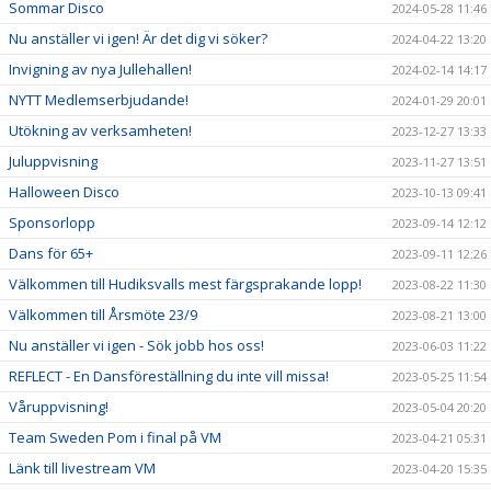
Sommar Disco
2024-05-28 11:46
Nu anställer vi igen! Är det dig vi söker?
2024-04-22 13:20
Invigning av nya Jullehallen!
2024-02-14 14:17
NYTT Medlemserbjudande!
2024-01-29 20:01
Utökning av verksamheten!
2023-12-27 13:33
Juluppvisning
2023-11-27 13:51
Halloween Disco
2023-10-13 09:41
Sponsorlopp
2023-09-14 12:12
Dans för 65+
2023-09-11 12:26
Välkommen till Hudiksvalls mest färgsprakande lopp!
2023-08-22 11:30
Välkommen till Årsmöte 23/9
2023-08-21 13:00
Nu anställer vi igen - Sök jobb hos oss!
2023-06-03 11:22
REFLECT - En Dansföreställning du inte vill missa!
2023-05-25 11:54
Våruppvisning!
2023-05-04 20:20
Team Sweden Pom i final på VM
2023-04-21 05:31
Länk till livestream VM
2023-04-20 15:35