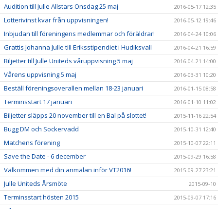
Audition till Julle Allstars Onsdag 25 maj
2016-05-17 12:35
Lotterivinst kvar från uppvisningen!
2016-05-12 19:46
Inbjudan till föreningens medlemmar och föräldrar!
2016-04-24 10:06
Grattis Johanna Julle till Eriksstipendiet i Hudiksvall
2016-04-21 16:59
Biljetter till Julle Uniteds våruppvisning 5 maj
2016-04-21 14:00
Vårens uppvisning 5 maj
2016-03-31 10:20
Beställ föreningsoverallen mellan 18-23 januari
2016-01-15 08:58
Terminsstart 17 januari
2016-01-10 11:02
Biljetter släpps 20 november till en Bal på slottet!
2015-11-16 22:54
Bugg DM och Sockervadd
2015-10-31 12:40
Matchens förening
2015-10-07 22:11
Save the Date - 6 december
2015-09-29 16:58
Välkommen med din anmälan inför VT2016!
2015-09-27 23:21
Julle Uniteds Årsmöte
2015-09-10
Terminsstart hösten 2015
2015-09-07 17:16
Våruppvisningen 2015
2015-04-27 11:31