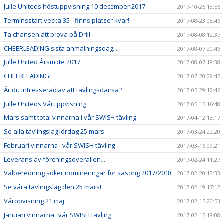
Julle Uniteds höstuppvisning 10 december 2017
2017-10-26 13:56
Terminsstart vecka 35 - finns platser kvar!
2017-08-23 08:46
Ta chansen att prova på Drill
2017-08-08 12:37
CHEERLEADING sista anmälningsdag...
2017-08-07 20:46
Julle United Årsmöte 2017
2017-08-07 18:38
CHEERLEADING!
2017-07-20 09:45
Är du intresserad av att tävlingsdansa?
2017-05-29 12:46
Julle Uniteds Våruppvisning
2017-05-15 16:48
Mars samt total vinnarna i vår SWISH tävling
2017-04-12 13:17
Se alla tävlingslag lördag 25 mars
2017-03-24 22:20
Februari vinnarna i vår SWISH tävling
2017-03-16 09:21
Leverans av föreningsoverallen...
2017-02-24 11:27
Valberedning söker nomineringar för säsong 2017/2018
2017-02-20 13:33
Se våra tävlingslag den 25 mars!
2017-02-19 17:12
Vårppvisning 21 maj
2017-02-15 20:53
Januari vinnarna i vår SWISH tävling
2017-02-15 18:08