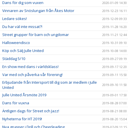
Dans för dig som vuxen
2020-01-09 14:30
Vinnaren av Snöslungan från Åkes Motor
2019-12-23 16:11
Ledare sökes!
2019-12-09 09:33
Du har väl inte missat?!
2019-11-28 16:20
Street grupper för barn och ungdomar
2019-11-21 12:44
Halloweendisco
2019-10-31 09:10
Köp och Sälj Julle United
2019-10-08 14:00
Städdag 5/10
2019-09-27 09:19
En show med dans i världsklass!
2019-09-17 12:20
Var med och påverka vår förening!
2019-09-11 15:50
Erbjudande från Intersport till dig som är medlem i Julle
2019-09-10 11:50
United
Julle United Årsmöte 2019
2019-09-01 17:50
Dans för vuxna
2019-08-28 07:00
Äntligen dags för Street och Jazz!
2019-08-21 08:00
Nyheterna för HT 2019!
2019-08-20 15:04
Nya grupper i Drill och Cheerleading
2019-07-09 11:15