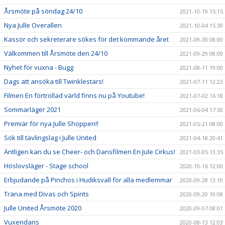
Årsmöte på söndag 24/10
2021-10-19 15:15
Nya Julle Overallen
2021-10-04 15:30
Kassör och sekreterare sökes för det kommande året
2021-09-30 08:00
Välkommen till Årsmöte den 24/10
2021-09-29 08:00
Nyhet för vuxna - Bugg
2021-08-11 19:00
Dags att ansöka till Twinklestars!
2021-07-11 12:23
Filmen En förtrollad värld finns nu på Youtube!
2021-07-02 16:18
Sommarläger 2021
2021-06-04 17:30
Premiär för nya Julle Shoppen!!
2021-05-21 08:00
Sök till tävlingslag i Julle United
2021-04-18 20:41
Äntligen kan du se Cheer- och Dansfilmen En Jule Cirkus!
2021-03-05 13:35
Höslovsläger - Stage school
2020-10-16 12:00
Erbjudande på Pinchos i Hudiksvall för alla medlemmar
2020-09-28 13:10
Träna med Divas och Spirits
2020-09-20 10:08
Julle United Årsmöte 2020
2020-09-07 08:01
Vuxendans
2020-08-13 12:03