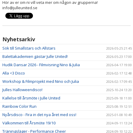
Hör av er om ni vill veta mer om någon av grupperna!
info@julleunited.se
Nyhetsarkiv
Sök till Smallstars och Allstars
2026-05-25 21:45
Balettakademien gästar Julle United!
2026-05-23 17:00
Hudik Dansar 2026 - Filmvisning Nino & Julia
2026-04-17 19:00
Alla <3 Disco
2026-02-17 12:48
Workshop & Filmprojekt med Nino och Julia
2026-02-17 09:45
Julles Halloweendisco!
2025-10-24 13:20
Kallelse till årsmöte i Julle United
2025-09-18 11:00
Rainbow Color Run
2025-08-19 12:51
Nyårsdisco - Fira in det nya året med oss!
2025-01-08 10:49
Välkommen till Årsmöte 19/10
2024-09-11 13:24
Träningsläger - Performance Cheer
2024-09-10 12:22