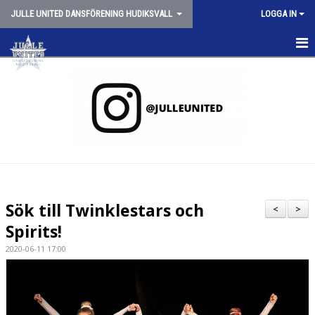
JULLE UNITED DANSFÖRENING HUDIKSVALL
LOGGA IN
HEM
NYHETER
OM JULLE UNITED
SCHEMA VT26
JULLE SHOPPEN
Sök till Twinklestars och
<
>
SPONSORER
Spirits!
2020-06-11 17:00
TRYGG CHEERLEADING
STYRELSEN