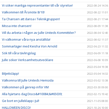
Vi söker manliga representanter till vår styrelse!
2022-08-24 14:36
Välkommen till Årsmöte 8/10!
2022-08-22 11:01
Ta Chansen att dansa i Teknikgruppen!
2022-08-21 17:44
Missa inte chansen!
2022-08-09 11:38
Vill du arbeta i någon av Julle Uniteds Kommittéer?
2022-08-04 12:40
Vi välkomnar våra nya anställda!
2022-08-02 11:37
Sommarläger med Keisha Von Arnold
2022-06-23 11:32
Sök till våra tävlingslag
2022-06-09 11:18
Julle söker Verksamhetsutvecklare
2022-06-08 10:09
2022-05-04 19:38
Biljettsläpp!
2022-05-04 14:32
Välkomna till Julle Uniteds Hemsida
2022-05-02 13:38
Välkommen på genrep inför VM
2022-03-30 09:00
Alla hjärtans dag Disco&#10084;&#65039;
2022-02-15 19:42
Ge bort en Julleklapp i Jul!
2021-11-05 08:00
HALLOWEEN DISCO!
2021-10-26 10:00