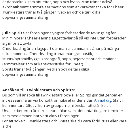
är dansteknik som piruetter, hopp och leaps. Man tränar också
akrobatik samt armrörelser/motions som är karaktäristiska för Cheer.
Twinklestars tränar två gånger i veckan och deltar i olika
uppvisningssammanhang.
Julle Spirits
är föreningens yngsta förberedande tävlingslag för
Miniminiorer i Cheerleading. Laget tävlar på så vis inte utan förbereder
sig inför att tävla.
Cheerleading är en lagsport där man tillsammans tränar på många
olika moment. I Cheerleading tränar man gymnastik,
stunts/pyramidbygge, koreografi, hopp, hejarramsor och motions
(armrörelser som är karaktäristiska för Cheer).
Spirits tränar två gånger i veckan och deltar i olika
uppvisningssammanhang.
Ansökan till Twinklestars och Spirits:
Du som vill ansöka till Twinklestars och/eller Spirits gör det genom en
intresseanmälan via kontaktformuläret under sidan
Anmäl dig
. Skriv i
kommentarsfältet vilken av grupperna ni önskar att stå i kö till.
Urvalskriterierna är intresseanmälan samt det antal tidigare terminer
som medlemmen har varit aktiv i föreningen.
För att söka till Twinklestars och Spirits ska du vara född 2011 eller vara
äldre.