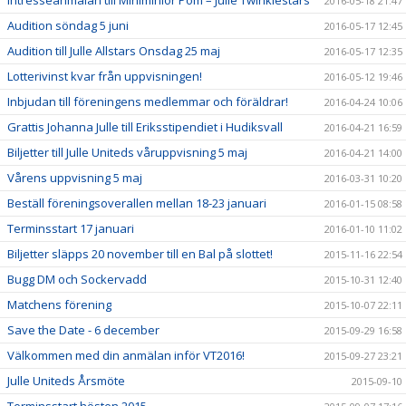
2016-05-18 21:47
Audition söndag 5 juni
2016-05-17 12:45
Audition till Julle Allstars Onsdag 25 maj
2016-05-17 12:35
Lotterivinst kvar från uppvisningen!
2016-05-12 19:46
Inbjudan till föreningens medlemmar och föräldrar!
2016-04-24 10:06
Grattis Johanna Julle till Eriksstipendiet i Hudiksvall
2016-04-21 16:59
Biljetter till Julle Uniteds våruppvisning 5 maj
2016-04-21 14:00
Vårens uppvisning 5 maj
2016-03-31 10:20
Beställ föreningsoverallen mellan 18-23 januari
2016-01-15 08:58
Terminsstart 17 januari
2016-01-10 11:02
Biljetter släpps 20 november till en Bal på slottet!
2015-11-16 22:54
Bugg DM och Sockervadd
2015-10-31 12:40
Matchens förening
2015-10-07 22:11
Save the Date - 6 december
2015-09-29 16:58
Välkommen med din anmälan inför VT2016!
2015-09-27 23:21
Julle Uniteds Årsmöte
2015-09-10
Terminsstart hösten 2015