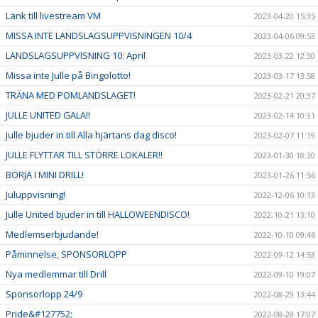
Länk till livestream VM
2023-04-20 15:35
MISSA INTE LANDSLAGSUPPVISNINGEN 10/4
2023-04-06 09:53
LANDSLAGSUPPVISNING 10: April
2023-03-22 12:30
Missa inte Julle på Bingolotto!
2023-03-17 13:58
TRÄNA MED POMLANDSLAGET!
2023-02-21 20:37
JULLE UNITED GALA!!
2023-02-14 10:31
Julle bjuder in till Alla hjärtans dag disco!
2023-02-07 11:19
JULLE FLYTTAR TILL STÖRRE LOKALER!!
2023-01-30 18:30
BÖRJA I MINI DRILL!
2023-01-26 11:56
Juluppvisning!
2022-12-06 10:13
Julle United bjuder in till HALLOWEENDISCO!
2022-10-21 13:10
Medlemserbjudande!
2022-10-10 09:46
Påminnelse, SPONSORLOPP
2022-09-12 14:53
Nya medlemmar till Drill
2022-09-10 19:07
Sponsorlopp 24/9
2022-08-29 13:44
Pride&#127752;
2022-08-28 17:07