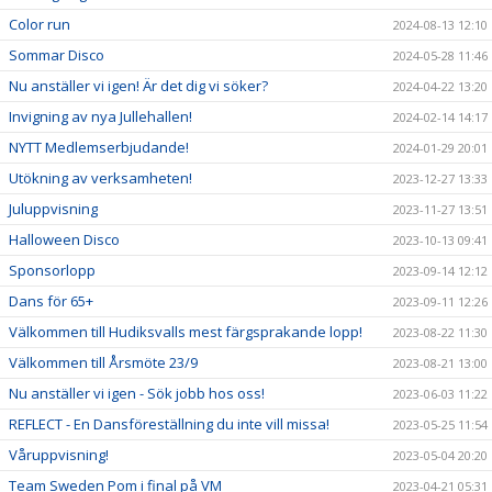
Color run
2024-08-13 12:10
Sommar Disco
2024-05-28 11:46
Nu anställer vi igen! Är det dig vi söker?
2024-04-22 13:20
Invigning av nya Jullehallen!
2024-02-14 14:17
NYTT Medlemserbjudande!
2024-01-29 20:01
Utökning av verksamheten!
2023-12-27 13:33
Juluppvisning
2023-11-27 13:51
Halloween Disco
2023-10-13 09:41
Sponsorlopp
2023-09-14 12:12
Dans för 65+
2023-09-11 12:26
Välkommen till Hudiksvalls mest färgsprakande lopp!
2023-08-22 11:30
Välkommen till Årsmöte 23/9
2023-08-21 13:00
Nu anställer vi igen - Sök jobb hos oss!
2023-06-03 11:22
REFLECT - En Dansföreställning du inte vill missa!
2023-05-25 11:54
Våruppvisning!
2023-05-04 20:20
Team Sweden Pom i final på VM
2023-04-21 05:31