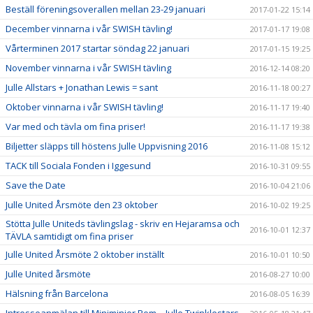
Beställ föreningsoverallen mellan 23-29 januari
2017-01-22 15:14
December vinnarna i vår SWISH tävling!
2017-01-17 19:08
Vårterminen 2017 startar söndag 22 januari
2017-01-15 19:25
November vinnarna i vår SWISH tävling
2016-12-14 08:20
Julle Allstars + Jonathan Lewis = sant
2016-11-18 00:27
Oktober vinnarna i vår SWISH tävling!
2016-11-17 19:40
Var med och tävla om fina priser!
2016-11-17 19:38
Biljetter släpps till höstens Julle Uppvisning 2016
2016-11-08 15:12
TACK till Sociala Fonden i Iggesund
2016-10-31 09:55
Save the Date
2016-10-04 21:06
Julle United Årsmöte den 23 oktober
2016-10-02 19:25
Stötta Julle Uniteds tävlingslag - skriv en Hejaramsa och
2016-10-01 12:37
TÄVLA samtidigt om fina priser
Julle United Årsmöte 2 oktober inställt
2016-10-01 10:50
Julle United årsmöte
2016-08-27 10:00
Hälsning från Barcelona
2016-08-05 16:39
Intresseanmälan till Miniminior Pom – Julle Twinklestars