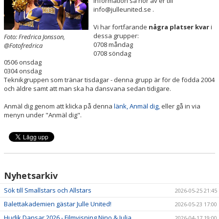
information så hör av er till
KONTAKT
info@julleunited.se .
VT2026
Vi har fortfarande
några platser kvar
i
dessa grupper:
Foto: Fredrica Jonsson,
0708 måndag
@Fotofredrica
0708 söndag
0506 onsdag
0304 onsdag
Teknikgruppen som tränar tisdagar - denna grupp är för de födda 2004
och äldre samt att man ska ha dansvana sedan tidigare.
Anmäl dig genom att klicka på denna
länk, Anmäl dig,
eller gå in via
menyn under "Anmäl dig".
Nyhetsarkiv
Sök till Smallstars och Allstars
2026-05-25 21:45
Balettakademien gästar Julle United!
2026-05-23 17:00
Hudik Dansar 2026 - Filmvisning Nino & Julia
2026-04-17 19:00