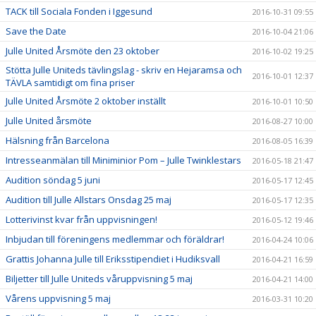
TACK till Sociala Fonden i Iggesund
2016-10-31 09:55
Save the Date
2016-10-04 21:06
Julle United Årsmöte den 23 oktober
2016-10-02 19:25
Stötta Julle Uniteds tävlingslag - skriv en Hejaramsa och
2016-10-01 12:37
TÄVLA samtidigt om fina priser
Julle United Årsmöte 2 oktober inställt
2016-10-01 10:50
Julle United årsmöte
2016-08-27 10:00
Hälsning från Barcelona
2016-08-05 16:39
Intresseanmälan till Miniminior Pom – Julle Twinklestars
2016-05-18 21:47
Audition söndag 5 juni
2016-05-17 12:45
Audition till Julle Allstars Onsdag 25 maj
2016-05-17 12:35
Lotterivinst kvar från uppvisningen!
2016-05-12 19:46
Inbjudan till föreningens medlemmar och föräldrar!
2016-04-24 10:06
Grattis Johanna Julle till Eriksstipendiet i Hudiksvall
2016-04-21 16:59
Biljetter till Julle Uniteds våruppvisning 5 maj
2016-04-21 14:00
Vårens uppvisning 5 maj
2016-03-31 10:20