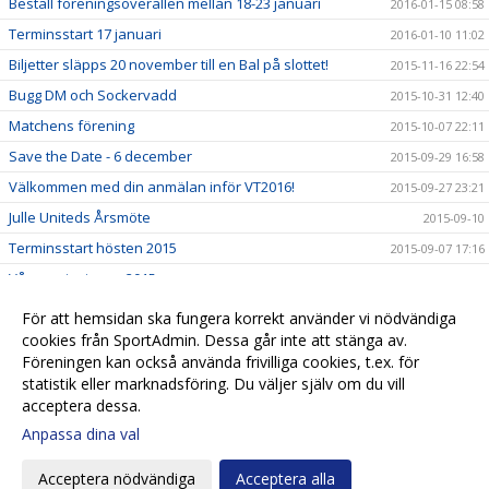
Beställ föreningsoverallen mellan 18-23 januari
2016-01-15 08:58
Terminsstart 17 januari
2016-01-10 11:02
Biljetter släpps 20 november till en Bal på slottet!
2015-11-16 22:54
Bugg DM och Sockervadd
2015-10-31 12:40
Matchens förening
2015-10-07 22:11
Save the Date - 6 december
2015-09-29 16:58
Välkommen med din anmälan inför VT2016!
2015-09-27 23:21
Julle Uniteds Årsmöte
2015-09-10
Terminsstart hösten 2015
2015-09-07 17:16
Våruppvisningen 2015
2015-04-27 11:31
Höstuppvisning 2014
2014-11-30 13:28
För att hemsidan ska fungera korrekt använder vi nödvändiga
Våruppvisningen 2014
cookies från SportAdmin. Dessa går inte att stänga av.
2014-05-01 23:49
Föreningen kan också använda frivilliga cookies, t.ex. för
Höstuppvisning 2013
2013-11-15 23:50
statistik eller marknadsföring. Du väljer själv om du vill
acceptera dessa.
Anpassa dina val
Cookie-
Gå till
inställningar
Webbversion
Acceptera nödvändiga
Acceptera alla