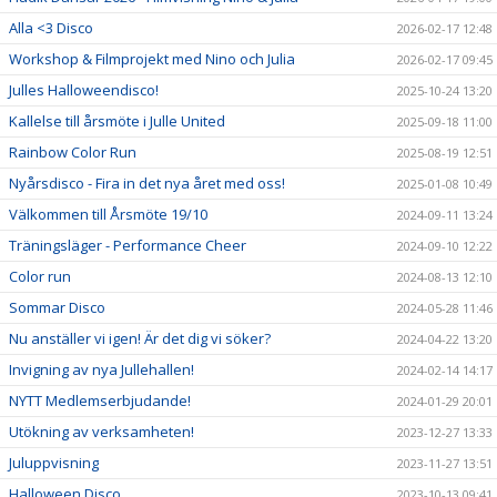
Alla <3 Disco
2026-02-17 12:48
Workshop & Filmprojekt med Nino och Julia
2026-02-17 09:45
Julles Halloweendisco!
2025-10-24 13:20
Kallelse till årsmöte i Julle United
2025-09-18 11:00
Rainbow Color Run
2025-08-19 12:51
Nyårsdisco - Fira in det nya året med oss!
2025-01-08 10:49
Välkommen till Årsmöte 19/10
2024-09-11 13:24
Träningsläger - Performance Cheer
2024-09-10 12:22
Color run
2024-08-13 12:10
Sommar Disco
2024-05-28 11:46
Nu anställer vi igen! Är det dig vi söker?
2024-04-22 13:20
Invigning av nya Jullehallen!
2024-02-14 14:17
NYTT Medlemserbjudande!
2024-01-29 20:01
Utökning av verksamheten!
2023-12-27 13:33
Juluppvisning
2023-11-27 13:51
Halloween Disco
2023-10-13 09:41