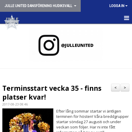
JULLE UNITED DANSFÖRENING HUDIKSVALL
LOGGA IN
HEM
NYHETER
OM JULLE UNITED
SCHEMA VT26
JULLE SHOPPEN
Terminsstart vecka 35 - finns
<
>
SPONSORER
platser kvar!
2017-08-23 08:46
TRYGG CHEERLEADING
Efter lång sommar startar vi äntligen
terminen för hösten! Våra breddgrupper
STYRELSEN
startar söndag 27 augusti och under
veckan som följer. Har ni inte fått