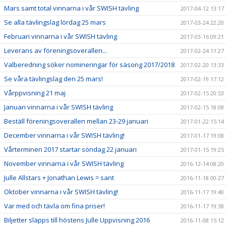
Mars samt total vinnarna i vår SWISH tävling
2017-04-12 13:17
Se alla tävlingslag lördag 25 mars
2017-03-24 22:20
Februari vinnarna i vår SWISH tävling
2017-03-16 09:21
Leverans av föreningsoverallen...
2017-02-24 11:27
Valberedning söker nomineringar för säsong 2017/2018
2017-02-20 13:33
Se våra tävlingslag den 25 mars!
2017-02-19 17:12
Vårppvisning 21 maj
2017-02-15 20:53
Januari vinnarna i vår SWISH tävling
2017-02-15 18:08
Beställ föreningsoverallen mellan 23-29 januari
2017-01-22 15:14
December vinnarna i vår SWISH tävling!
2017-01-17 19:08
Vårterminen 2017 startar söndag 22 januari
2017-01-15 19:25
November vinnarna i vår SWISH tävling
2016-12-14 08:20
Julle Allstars + Jonathan Lewis = sant
2016-11-18 00:27
Oktober vinnarna i vår SWISH tävling!
2016-11-17 19:40
Var med och tävla om fina priser!
2016-11-17 19:38
Biljetter släpps till höstens Julle Uppvisning 2016
2016-11-08 15:12