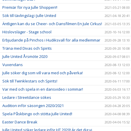
Premiär för nya Julle Shoppen!!
2021-05-21 08:00
Sök till tävlingslag i Julle United
2021-04-18 20:41
Äntligen kan du se Cheer- och Dansfilmen En Jule Cirkus!
2021-03-05 13:35
Höslovsläger - Stage school
2020-10-16 12:00
Erbjudande på Pinchos i Hudiksvall för alla medlemmar
2020-09-28 13:10
Träna med Divas och Spirits
2020-09-20 10:08
Julle United Årsmöte 2020
2020-09-07 08:01
Vuxendans
2020-08-13 12:03
Julle söker dig som vill vara med och påverka!
2020-08-12 12:00
Sök till Twinklestars och Spirits!
2020-06-11 17:00
Var med och spela in en dansvideo i sommar!
2020-06-03 16:17
Ledare i Streetdance sökes
2020-05-29 10:33
Audition inför säsongen 2020/2021
2020-04-28 20:05
Spela Påskbingo och stötta Julle United!
2020-04-08 08:39
Easter Dance Break
2020-04-06 15:52
Julle United söker ledare inför HT 2020! Är det dig vi