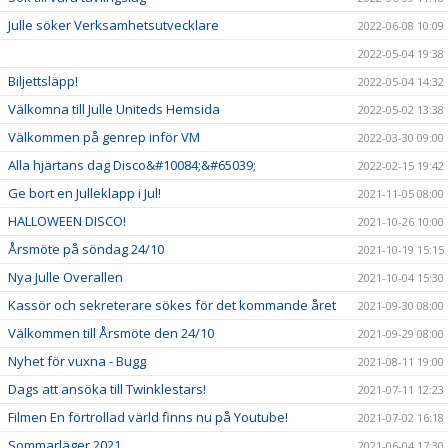
Julle söker Verksamhetsutvecklare
2022-06-08 10:09
2022-05-04 19:38
Biljettsläpp!
2022-05-04 14:32
Välkomna till Julle Uniteds Hemsida
2022-05-02 13:38
Välkommen på genrep inför VM
2022-03-30 09:00
Alla hjärtans dag Disco&#10084;&#65039;
2022-02-15 19:42
Ge bort en Julleklapp i Jul!
2021-11-05 08:00
HALLOWEEN DISCO!
2021-10-26 10:00
Årsmöte på söndag 24/10
2021-10-19 15:15
Nya Julle Overallen
2021-10-04 15:30
Kassör och sekreterare sökes för det kommande året
2021-09-30 08:00
Välkommen till Årsmöte den 24/10
2021-09-29 08:00
Nyhet för vuxna - Bugg
2021-08-11 19:00
Dags att ansöka till Twinklestars!
2021-07-11 12:23
Filmen En förtrollad värld finns nu på Youtube!
2021-07-02 16:18
Sommarläger 2021
2021-06-04 17:30