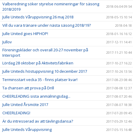
Valberedning söker styrelse nomineringar för säsong
2018-06-04 09:54
2018/2019
Julle Uniteds Våruppvisning 26 maj 2018
2018-05-15 10:14
Vill du vara tränare under nästa säsong 2018/19?
2018-04-18
Julle United goes HIPHOP!
2018-01-16 16:12
Jullov
2017-12-11 14:41
Föreningskläder och overall 20-27 november på
2017-11-21 10:44
Intersport
Lördag 28 oktober på Aktivitetsfabriken
2017-10-27 16:22
Julle Uniteds höstuppvisning 10 december 2017
2017-10-26 13:56
Terminsstart vecka 35 - finns platser kvar!
2017-08-23 08:46
Ta chansen att prova på Drill
2017-08-08 12:37
CHEERLEADING sista anmälningsdag...
2017-08-07 20:46
Julle United Årsmöte 2017
2017-08-07 18:38
CHEERLEADING!
2017-07-20 09:45
Är du intresserad av att tävlingsdansa?
2017-05-29 12:46
Julle Uniteds Våruppvisning
2017-05-15 16:48