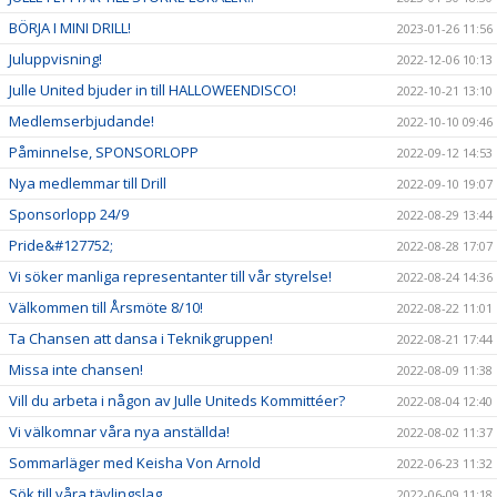
BÖRJA I MINI DRILL!
2023-01-26 11:56
Juluppvisning!
2022-12-06 10:13
Julle United bjuder in till HALLOWEENDISCO!
2022-10-21 13:10
Medlemserbjudande!
2022-10-10 09:46
Påminnelse, SPONSORLOPP
2022-09-12 14:53
Nya medlemmar till Drill
2022-09-10 19:07
Sponsorlopp 24/9
2022-08-29 13:44
Pride&#127752;
2022-08-28 17:07
Vi söker manliga representanter till vår styrelse!
2022-08-24 14:36
Välkommen till Årsmöte 8/10!
2022-08-22 11:01
Ta Chansen att dansa i Teknikgruppen!
2022-08-21 17:44
Missa inte chansen!
2022-08-09 11:38
Vill du arbeta i någon av Julle Uniteds Kommittéer?
2022-08-04 12:40
Vi välkomnar våra nya anställda!
2022-08-02 11:37
Sommarläger med Keisha Von Arnold
2022-06-23 11:32
Sök till våra tävlingslag
2022-06-09 11:18