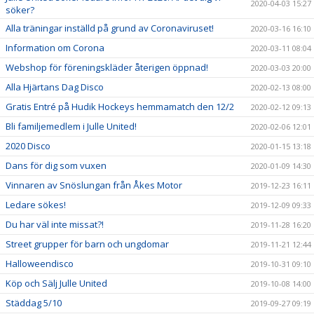
2020-04-03 15:27
söker?
Alla träningar inställd på grund av Coronaviruset!
2020-03-16 16:10
Information om Corona
2020-03-11 08:04
Webshop för föreningskläder återigen öppnad!
2020-03-03 20:00
Alla Hjärtans Dag Disco
2020-02-13 08:00
Gratis Entré på Hudik Hockeys hemmamatch den 12/2
2020-02-12 09:13
Bli familjemedlem i Julle United!
2020-02-06 12:01
2020 Disco
2020-01-15 13:18
Dans för dig som vuxen
2020-01-09 14:30
Vinnaren av Snöslungan från Åkes Motor
2019-12-23 16:11
Ledare sökes!
2019-12-09 09:33
Du har väl inte missat?!
2019-11-28 16:20
Street grupper för barn och ungdomar
2019-11-21 12:44
Halloweendisco
2019-10-31 09:10
Köp och Sälj Julle United
2019-10-08 14:00
Städdag 5/10
2019-09-27 09:19